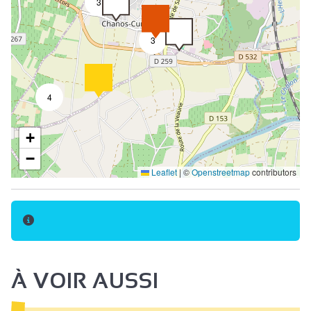
3
Schoonmaken einde verblijf
Bedden gemaakt bij aankomst
3
Bike wasplaats
Picknickmanden
4
Niet roken
Keuken
+
Slaapbank
−
Leaflet
|
©
Openstreetmap
contributors
Bed 160 cm
Babymateriaal
Babybed
Handdoeken inclusief
Inclusief lakens en handdoeken
À VOIR AUSSI
Kinderstoel