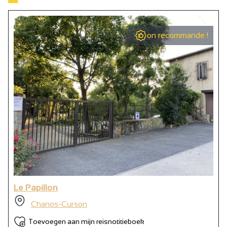
Stofzuiger
Diepvries
on recommande !
Oven
Afzuigkap
Privé wasmachine
Strijkijzer en -plank
Magnetron
Koelkast
Haardroger
Handdoekdroogrek
Ketel
Le Papillon
Koffiezetapparaat
Chanos-Curson
Inductie kookplaat
Toevoegen aan mijn reisnotitieboek
Koffiezetapparaat