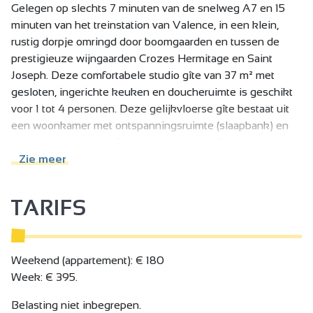
Gelegen op slechts 7 minuten van de snelweg A7 en 15
minuten van het treinstation van Valence, in een klein,
rustig dorpje omringd door boomgaarden en tussen de
prestigieuze wijngaarden Crozes Hermitage en Saint
Joseph. Deze comfortabele studio gîte van 37 m² met
gesloten, ingerichte keuken en doucheruimte is geschikt
voor 1 tot 4 personen. Deze gelijkvloerse gîte bestaat uit
een woonkamer met ontspanningsruimte (slaapbank) en
een slaapruimte (1×160). Linnen voorzien. Park gedeeld
met de eigenaren, een andere gîte en chambre d'hôtes,
Zie meer
met verschillende rustruimtes en een zwembad, met
toegang van buitenaf.
TARIFS
De gîte is uitgerust met een wasmachine.
Huisdieren zijn niet toegestaan.
Weekend (appartement): € 180
Week: € 395.
Belasting niet inbegrepen.