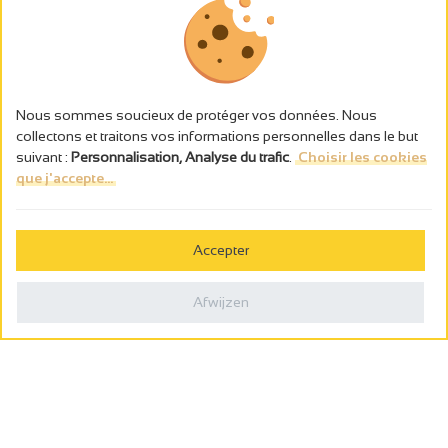
Nous sommes soucieux de protéger vos données. Nous
collectons et traitons vos informations personnelles dans le but
suivant :
Personnalisation, Analyse du trafic
.
Choisir les cookies
que j'accepte...
L’abus d’alcool est dangereux pour la santé, à consommer avec
modération.
Accepter
Gestion des cookies
Wettelijke vermeldingen
Afwijzen
Politique de confidentialité
Made in France by
Webcam
Billetterie
0
Wensenlijst