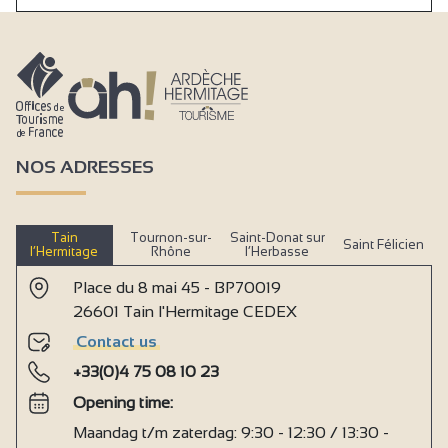
Centrale verwarming
Dubbele beglazing
Televisie
Wifi Internet
NOS ADRESSES
Douche
Tain
Tournon-sur-
Saint-Donat sur
Saint Félicien
l’Hermitage
Rhône
l’Herbasse
Place du 8 mai 45 - BP70019
26601 Tain l'Hermitage CEDEX
Contact us
+33(0)4 75 08 10 23
Opening time:
Maandag t/m zaterdag: 9:30 - 12:30 / 13:30 -