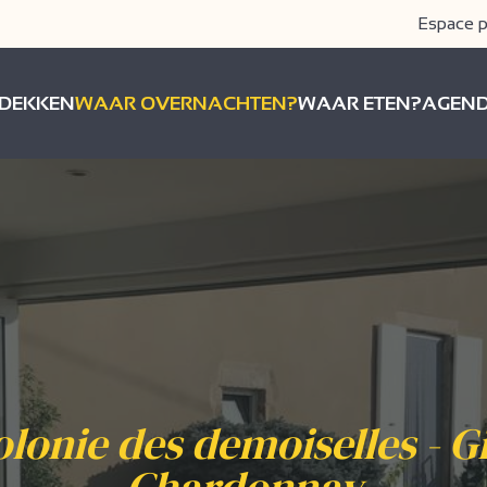
Espace p
DEKKEN
WAAR OVERNACHTEN?
WAAR ETEN?
AGEN
lonie des demoiselles - G