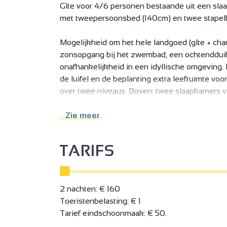
Gîte voor 4/6 personen bestaande uit een sl
met tweepersoonsbed (140cm) en twee stapel
Mogelijkheid om het hele landgoed (gîte + cha
zonsopgang bij het zwembad, een ochtendduik
onafhankelijkheid in een idyllische omgeving. 
de luifel en de beplanting extra leefruimte vo
over twee niveaus. Boven: twee slaapkamers 
en de tweede een tweepersoonsbed en twee s
ingerichte keuken, een eethoek en een zitkame
Zie meer
heeft een vaatwasser en een wasmachine. Een 
breedte en geeft direct toegang tot het terras 
TARIFS
een panorama van 180 graden over het dorp en 
2 nachten: € 160
Toeristenbelasting: € 1
Tarief eindschoonmaak: € 50.