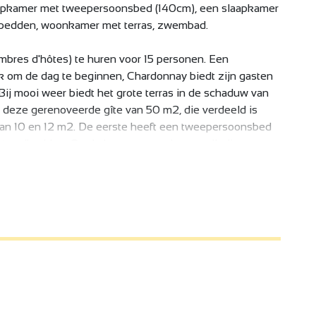
aapkamer met tweepersoonsbed (140cm), een slaapkamer
bedden, woonkamer met terras, zwembad.
mbres d'hôtes) te huren voor 15 personen. Een
 om de dag te beginnen, Chardonnay biedt zijn gasten
Bij mooi weer biedt het grote terras in de schaduw van
or deze gerenoveerde gîte van 50 m2, die verdeeld is
van 10 en 12 m2. De eerste heeft een tweepersoonsbed
tapelbedden. Op de begane grond: een volledig
r, evenals een badkamer en een apart toilet. De gîte
grote erker opent als een accordeon over de hele
en het zwembad. Ook hier is het uitzicht bucolisch, met
de vallei van de Doux zonder inkijk.