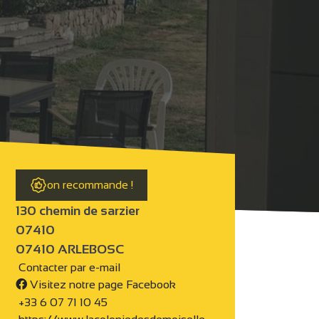
on recommande !
130 chemin de sarzier
07410
07410 ARLEBOSC
Contacter par e-mail
Visitez notre page Facebook
+33 6 07 71 10 45