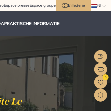
ro
Espace presse
Espace groupe
Billetterie
Nl
DA
PRAKTISCHE INFORMATIE
0
ite Le