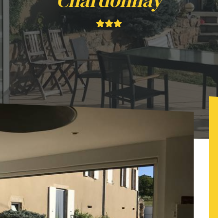
Chardonnay
La Colonie des demoiselles - Gite Le Chardonnay