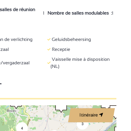
en diensten
Toegang bus
3
alles de réunion
2
1
Nombre de salles modulables :
1
tafel
Verhuur lakens
2
2
e-bikes
Niet roken
oek
Bank
n de verlichting
Geluidsbeheersing
dden
Babymateriaal
 zaal
Receptie
oel
Stofzuiger
Vaisselle mise à disposition
/vergaderzaal
Afzuigkap
(NL)
chine
Strijkijzer en -plank
Haardroger
T
Koffiezetapparaat
apparaat
Elektrische verwarming
Televisie
Itinéraire
r (privé)
Italiaanse douche
3
4