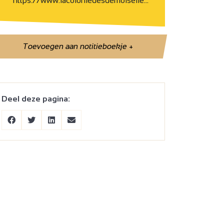
https://www.lacoloniedesdemoiselle…
Toevoegen aan notitieboekje
+
Deel deze pagina: