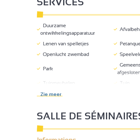
SERVICES
Duurzame
Afvalbeh
ontwikkelingsapparatuur
Lenen van spelletjes
Petanqu
Openlucht zwembad
Speelvel
Gemeensc
Park
afgesloten
Tuinmeubelen
Tuin
Afdak voor
Zie meer
Schaduwrijk terras
mountainb
Vrijstaande woning
Naast ei
SALLE DE SÉMINAIRE
Privé parkeerterrein
Gratis pa
Toeristeninformatie
3
Cycle Rep
Informations