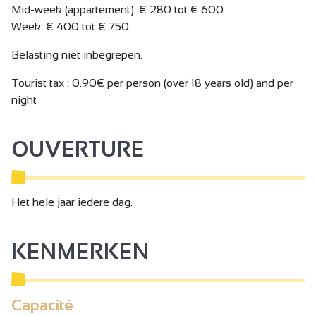
beddengoed aanwezig en bedden opgemaakt bij
Mid-week (appartement): € 280 tot € 600
aankomst, centrale verwarming bij de prijs inbegrepen.
Week: € 400 tot € 750.
Wasruimte op de begane grond.
Belasting niet inbegrepen.
De slaapkamers en de woonkamer zijn voorzien van
Tourist tax : 0.90€ per person (over 18 years old) and per
airconditioning.
night
We bevinden ons op 2 stappen van het aquacentrum
OUVERTURE
'Linaé' (hammam - sauna - jacuzzi - snackbar), Chocolatier
Valhrona, Cornas, St Joseph, Crozes Hermitage wijnroute,
toeristentrein Ardèche en Vélo rail.
Het hele jaar iedere dag.
KENMERKEN
Capacité