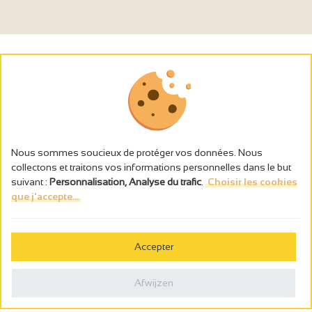
Airco
Nous sommes soucieux de protéger vos données. Nous
collectons et traitons vos informations personnelles dans le but
suivant :
Personnalisation, Analyse du trafic
.
Choisir les cookies
que j'accepte...
L’abus d’alcool est dangereux pour la santé, à consommer avec
modération.
Accepter
Gestion des cookies
Wettelijke vermeldingen
Afwijzen
Politique de confidentialité
Made in France by