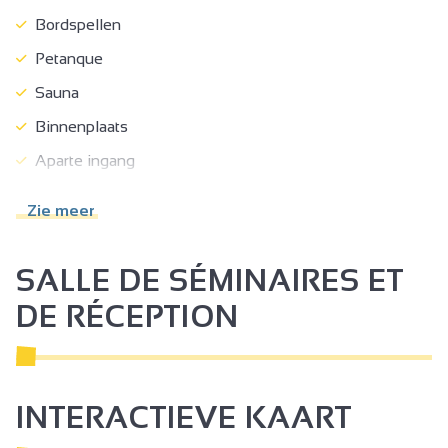
Bordspellen
Petanque
Sauna
Binnenplaats
Aparte ingang
Terrein met schaduw
Zie meer
Terras
Tuinmeubelen
SALLE DE SÉMINAIRES ET
Tuin
DE RÉCEPTION
Onafhankelijke tuin
Afdak voor fiets of mountainbike
Wasserij
INTERACTIEVE KAART
Vrijstaande woning