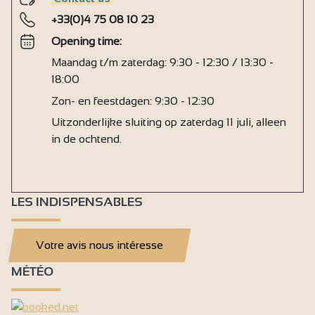
Afwasmachine
+33(0)4 75 08 10 23
Strijkijzer en -plank
Opening time:
Magnetron
Maandag t/m zaterdag: 9:30 - 12:30 / 13:30 -
Koelkast
18:00
Centrale verwarming
Zon- en feestdagen: 9:30 - 12:30
Uitzonderlijke sluiting op zaterdag 11 juli, alleen
Haard / Houtkachel
in de ochtend.
Dubbele beglazing
gratis prive gebruik internet
Televisieaansluiting
LES INDISPENSABLES
Televisie
Wifi Internet
Votre avis nous intéresse
1 badkamer (privé)
MÉTÉO
Aparte WC