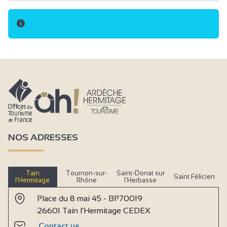
Keuken
Balkon
Living / eetkamer
Slaapbank
Babymateriaal
Babybed
Handdoeken inclusief
Inclusief lakens en handdoeken
NOS ADRESSES
Stofzuiger
Diepvries
Tain
Tournon-sur-
Saint-Donat sur
Saint Félicien
Oven
l’Hermitage
Rhône
l’Herbasse
Afzuigkap
Place du 8 mai 45 - BP70019
26601 Tain l'Hermitage CEDEX
Privé wasmachine
Contact us