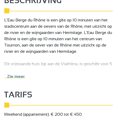
BESCHRIJVING
L'Eau Berge du Rhône is een gîte op 10 minuten van het
stadscentrum aan de oevers van de Rhône, met uitzicht op
de rivier en de wijngaarden van Hermitage. L'Eau Berge du
Rhône is een gîte op 10 minuten van het centrum van
Tournon, aan de oever van de Rhône met uitzicht op de
rivier en de wijngaarden van Hermitage.
Dit vrijstaande huis ligt aan de Viarhôna, is geschikt voor 5
tot 7 personen en heeft een privésauna (gratis toegang
zonder extra kosten), een groot omheind terrein en een
Zie meer
overdekt terras.
Eerste verdieping: volledig ingerichte keuken, woonkamer
TARIFS
met zithoek, slaapbank voor 2 personen, open haard,
doucheruimte met grote Italiaanse douche, aparte WC, 1
slaapkamer (3 eenpersoonsbedden), 1 slaapkamer (1
eenpersoonsbed of 2 tweepersoonsbedden op aanvraag),
Weekend (appartement): € 200 tot € 450