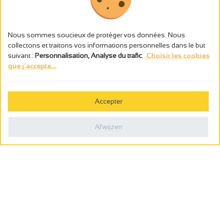
Nous sommes soucieux de protéger vos données. Nous
collectons et traitons vos informations personnelles dans le but
suivant :
Personnalisation, Analyse du trafic
.
Choisir les cookies
que j'accepte...
L’abus d’alcool est dangereux pour la santé, à consommer avec
modération.
Accepter
Gestion des cookies
Wettelijke vermeldingen
Afwijzen
Politique de confidentialité
Made in France by
Webcam
Billetterie
0
Wensenlijst
Zoeken