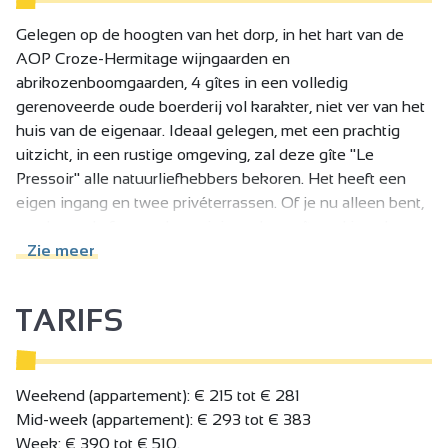
Gelegen op de hoogten van het dorp, in het hart van de
AOP Croze-Hermitage wijngaarden en
abrikozenboomgaarden, 4 gîtes in een volledig
gerenoveerde oude boerderij vol karakter, niet ver van het
huis van de eigenaar. Ideaal gelegen, met een prachtig
uitzicht, in een rustige omgeving, zal deze gîte "Le
Pressoir" alle natuurliefhebbers bekoren. Het heeft een
eigen ingang en twee privéterrassen. Of je nu alleen bent,
een koppel of een zakenreiziger, deze gîte zal je zeker
bevallen. Deze oude boerderij met karakter, gelegen in
Zie meer
een park van 3000 m2, is volledig gerenoveerd en bestaat
uit 3 andere gîtes. Dicht bij grote wegen en steden: 5
TARIFS
minuten van de afrit van de snelweg A7 n°13, 20 minuten
van het TGV-station Alixan en 8 minuten van het SNCF-
station Tain l'Hermitage. (20 km van Valence en 17 km van
Romans-sur-Isère, 100 km van Lyon, Grenoble en St-
Weekend (appartement): € 215 tot € 281
Etienne).
Mid-week (appartement): € 293 tot € 383
Week: € 390 tot € 510.