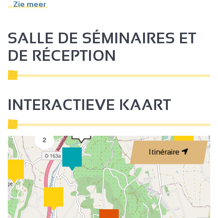
Zie meer
Privé wasmachine
Afwasmachine
SALLE DE SÉMINAIRES ET
Magnetron
DE RÉCEPTION
Televisie
Wifi Internet
Airco
INTERACTIEVE KAART
2
Itinéraire