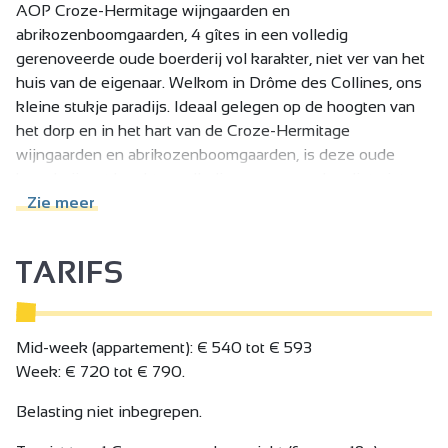
AOP Croze-Hermitage wijngaarden en
abrikozenboomgaarden, 4 gîtes in een volledig
gerenoveerde oude boerderij vol karakter, niet ver van het
huis van de eigenaar. Welkom in Drôme des Collines, ons
kleine stukje paradijs. Ideaal gelegen op de hoogten van
het dorp en in het hart van de Croze-Hermitage
wijngaarden en abrikozenboomgaarden, is deze oude
boerderij met karakter volledig gerenoveerd en ligt niet ver
van het huis van de eigenaar. Geniet van het uitzicht over
Zie meer
de Ardèche, de Vercors, de bedding van de Rhône en de
historische wijngaarden van de noordelijke Rhône
TARIFS
appellations: Crozes-Hermitage, Hermitage en St Joseph.
Er is een barbecueplaats van 3000 m2 en veel
buitenspeeltoestellen. Je kunt genieten van de ongerepte
natuur en de rust terwijl je toch dicht bij grote wegen en
Mid-week (appartement): € 540 tot € 593
steden bent: 3,5 km van de snelweg A7 afslag nr. 13, 20
Week: € 720 tot € 790.
km van Valence en 17 km van Romans-sur-Isère, 20 min
Belasting niet inbegrepen.
van het TGV-station Alixan en 5km/8min van het TER-
station Tain l'Hermitage.