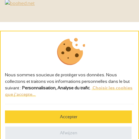
Nous sommes soucieux de protéger vos données. Nous
collectons et traitons vos informations personnelles dans le but
suivant :
Personnalisation, Analyse du trafic
.
Choisir les cookies
que j'accepte...
L’abus d’alcool est dangereux pour la santé, à consommer avec
modération.
Accepter
Gestion des cookies
Wettelijke vermeldingen
Afwijzen
Politique de confidentialité