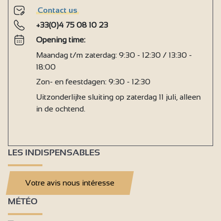
Dubbele beglazing
Contact us
+33(0)4 75 08 10 23
Hifi
Opening time:
Douche
Maandag t/m zaterdag: 9:30 - 12:30 / 13:30 -
1 badkamer (privé)
18:00
Aparte WC
Zon- en feestdagen: 9:30 - 12:30
Niet toegankelijk voor rolstoelen
Uitzonderlijke sluiting op zaterdag 11 juli, alleen
in de ochtend.
LES INDISPENSABLES
Votre avis nous intéresse
MÉTÉO