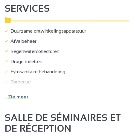
SERVICES
Duurzame ontwikkelingsapparatuur
Afvalbeheer
Regenwatercollectoren
Droge toiletten
Fytosanitaire behandeling
Barbecue
Bibliotheek
Zie meer
Binnenplaats
Aparte ingang
SALLE DE SÉMINAIRES ET
Tuinmeubelen
DE RÉCEPTION
Afdak voor fiets of mountainbike