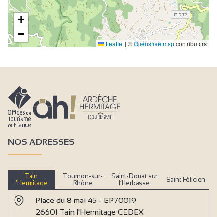
Babymateriaal
+
Kinderstoel
−
Leaflet
|
©
Openstreetmap
contributors
Stofzuiger
Diepvries
Oven
Afzuigkap
Afwasmachine
Strijkijzer en -plank
NOS ADRESSES
Koelkast
Haardroger
Collectieve wasmachine
Tain
Tournon-sur-
Saint-Donat sur
Saint Félicien
l’Hermitage
Rhône
l’Herbasse
Collectieve wasdroger
Place du 8 mai 45 - BP70019
Centrale verwarming
26601 Tain l'Hermitage CEDEX