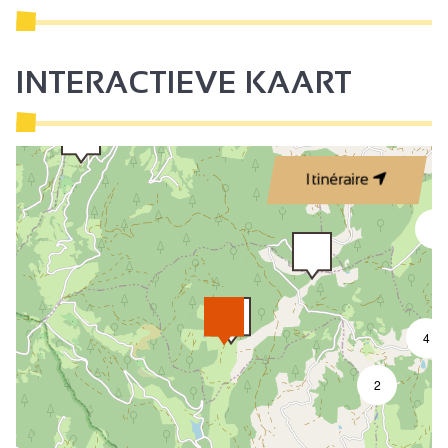
Naast eigenaar
Garage
INTERACTIEVE KAART
Betaalde garage
Strijkhoek
Toeristeninformatie
Itinéraire
Bedden gemaakt bij aankomst
5
Reserveren
Vrij beheer
Wijnkelder
Keuken
4
Living / eetkamer
2
Bank
Bed 160 cm