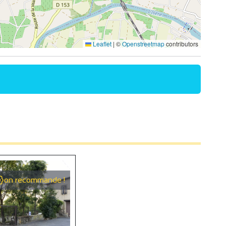
Leaflet
|
©
Openstreetmap
contributors
on recommande !