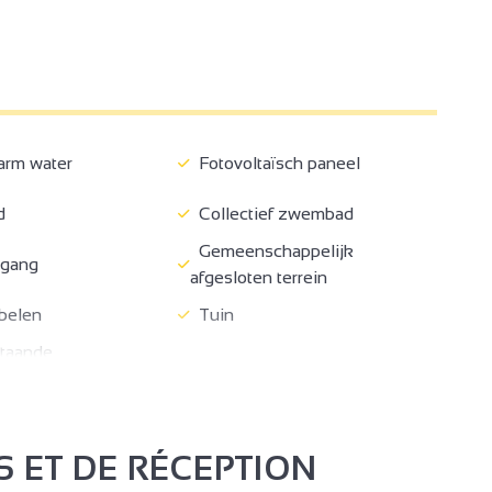
rm water
Fotovoltaïsch paneel
d
Collectief zwembad
3
Gemeenschappelijk
ngang
16
afgesloten terrein
belen
Tuin
staande
Naast eigenaar
atie
keerterrein
Gratis parkeren
en einde verblijf
Bedden gemaakt bij aankomst
S ET DE RÉCEPTION
manden
Niet roken