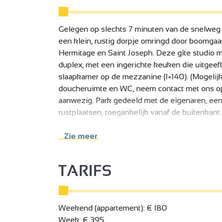
Gelegen op slechts 7 minuten van de snelweg A
een klein, rustig dorpje omringd door boomga
Hermitage en Saint Joseph. Deze gîte studio m
duplex, met een ingerichte keuken die uitgee
slaapkamer op de mezzanine (1×140). (Mogelijk
doucheruimte en WC, neem contact met ons op
aanwezig. Park gedeeld met de eigenaren, een
rustplaatsen, toegankelijk vanaf de buitenka
kinderen
De gîte is uitgerust met een wasmachine.
Zie meer
Huisdieren zijn niet toegestaan.
TARIFS
Weekend (appartement): € 180
Week: € 395.