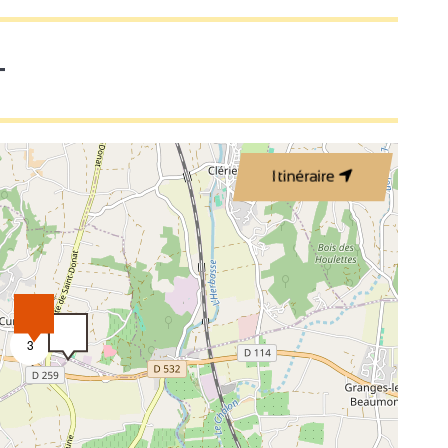
k
Bed 140 cm
Handdoeken inclusief
T
er
Oven
smachine
Strijkijzer en -plank
Itinéraire
Haardroger
Koffiezetapparaat
apparaat
Centrale verwarming
Wifi Internet
WC
3