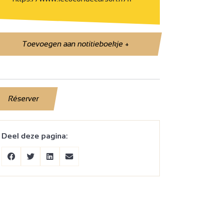
Toevoegen aan notitieboekje
+
Réserver
Deel deze pagina: