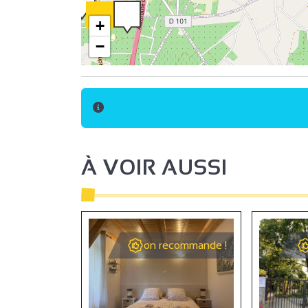
2
+
−
2
À VOIR AUSSI
9
6
on recommande !