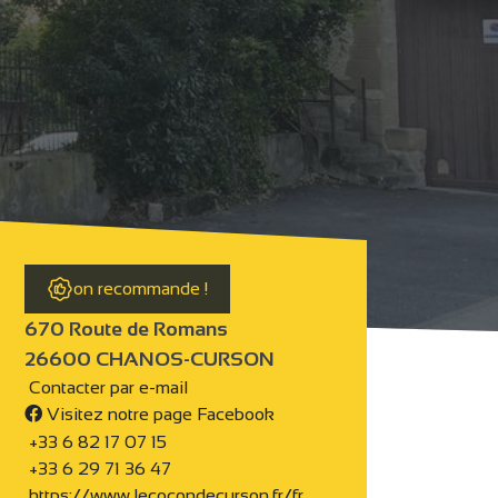
on recommande !
670 Route de Romans
26600 CHANOS-CURSON
Contacter par e-mail
Visitez notre page Facebook
+33 6 82 17 07 15
+33 6 29 71 36 47
https://www.lecocondecurson.fr/fr