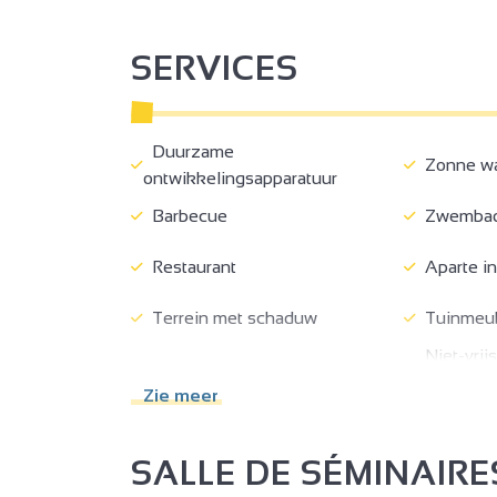
SERVICES
Duurzame
Zonne wa
ontwikkelingsapparatuur
Barbecue
Zwemba
Restaurant
Aparte i
Terrein met schaduw
Tuinmeu
Niet-vrij
3
Gemeenschappelijke tuin
accommod
Zie meer
2
Parkeerplaats
Privé par
Toeristische documentatie
Schoonmak
SALLE DE SÉMINAIRE
2
Bike wasplaats
Picknick