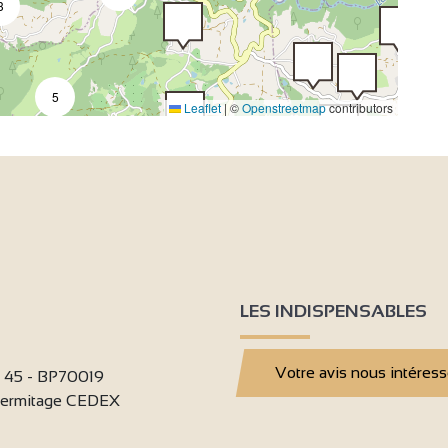
3
5
Leaflet
|
©
Openstreetmap
contributors
3
4
4
2
2
3
3
9
3
LES INDISPENSABLES
4
2
3
Votre avis nous intéres
i 45 - BP70019
'Hermitage CEDEX
6
3