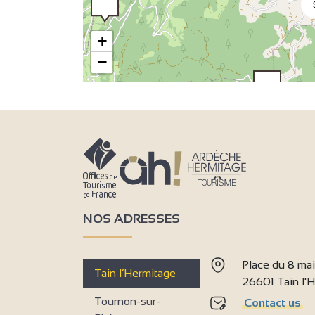
+
−
2
NOS ADRESSES
Place du 8 ma
Tain l’Hermitage
26601 Tain l
Tournon-sur-
Contact us