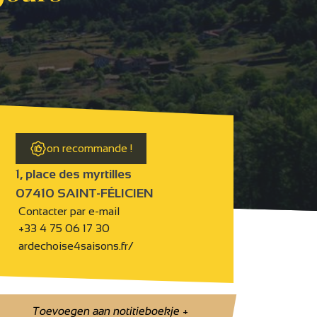
on recommande !
1, place des myrtilles
07410 SAINT-FÉLICIEN
Contacter par e-mail
+33 4 75 06 17 30
ardechoise4saisons.fr/
Toevoegen aan notitieboekje
+