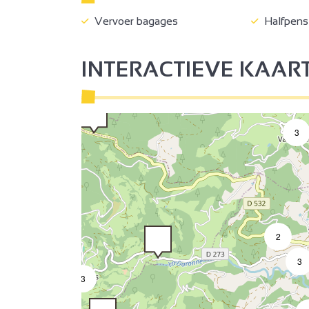
Vervoer bagages
Halfpens
INTERACTIEVE KAAR
3
2
3
3