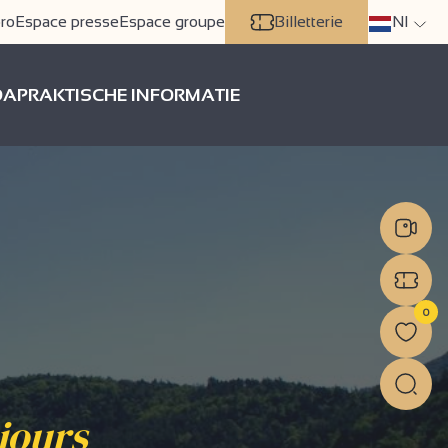
ro
Espace presse
Espace groupe
Billetterie
Nl
DA
PRAKTISCHE INFORMATIE
0
 jours