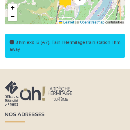
Strijkijzer en -plank
+
Haardroger
−
Leaflet
|
©
Openstreetmap
contributors
gratis prive gebruik internet
Televisie
Telefoon
3 km exit 13 (A7). Tain l'Hermitage train station 1 km
away
Wifi Internet
Badkuip
Douche
Privé sanitair
Aparte WC
Receptiepersoneel gevoelig voor de ontvangst van
mensen met een handicap
NOS ADRESSES
Visueel alarm met flitslicht
Magnetische lus verkrijgbaar bij de receptie