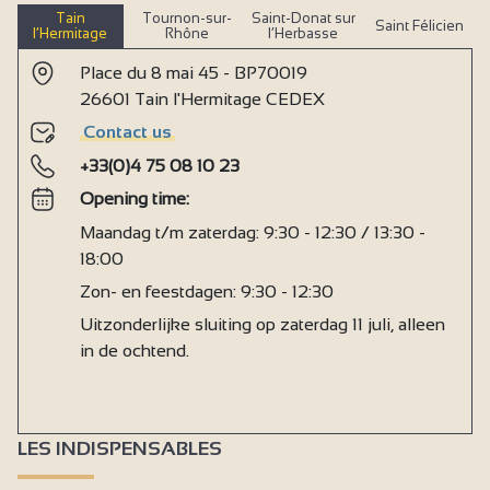
Tain
Tournon-sur-
Saint-Donat sur
Saint Félicien
Lift (80 x 130 cm) en deur >= 77 cm
l’Hermitage
Rhône
l’Herbasse
Douche met stoel + circulatieruimte
Place du 8 mai 45 - BP70019
26601 Tain l'Hermitage CEDEX
Gereserveerde kamer
Contact us
Airco
+33(0)4 75 08 10 23
Bar
Opening time:
Maandag t/m zaterdag: 9:30 - 12:30 / 13:30 -
18:00
Zon- en feestdagen: 9:30 - 12:30
Uitzonderlijke sluiting op zaterdag 11 juli, alleen
in de ochtend.
LES INDISPENSABLES