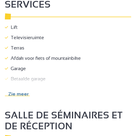
SERVICES
Lift
Televisieruimte
Terras
Afdak voor fiets of mountainbike
Garage
Betaalde garage
Huisdieren toegestaan
Zie meer
Huisdieren mits toeslag
Receptie
SALLE DE SÉMINAIRES ET
Toeristische documentatie
DE RÉCEPTION
Toeristeninformatie