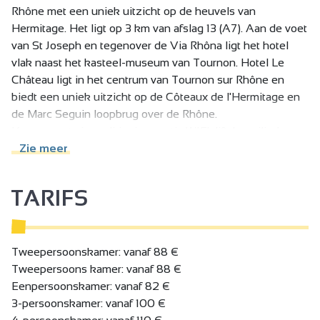
Rhône met een uniek uitzicht op de heuvels van
Hermitage. Het ligt op 3 km van afslag 13 (A7). Aan de voet
van St Joseph en tegenover de Via Rhôna ligt het hotel
vlak naast het kasteel-museum van Tournon. Hotel Le
Château ligt in het centrum van Tournon sur Rhône en
biedt een uniek uitzicht op de Côteaux de l'Hermitage en
de Marc Seguin loopbrug over de Rhône.
Kamers met airconditioning, gratis WIFI, lift, beveiligde
garage.
Zie meer
Warm onthaal, ontbijt met verse huisgemaakte producten.
TARIFS
Tweepersoonskamer: vanaf 88 €
Tweepersoons kamer: vanaf 88 €
Eenpersoonskamer: vanaf 82 €
3-persoonskamer: vanaf 100 €