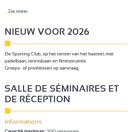
Bibliotheek
Zie meer
Petanque
Zwembad
NIEUW VOOR 2026
Openlucht zwembad
Bodybuilding / fitnessruimte
De Sporting Club, op het terrein van het kasteel, met
Lift
padelbaan, tennisbaan en fitnessruimte.
Restaurant
Groeps- of privélessen op aanvraag.
Park
SALLE DE SÉMINAIRES ET
Afgesloten terrein
Terras
DE RÉCEPTION
Tuin
Overdekt terras
Informations
Schaduwrijk terras
Capacité maximum :
200 personnes