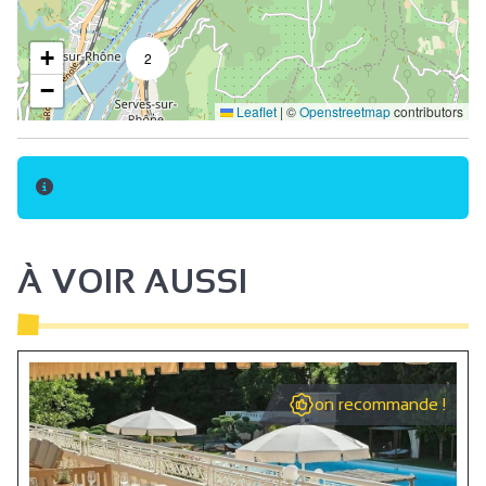
+
2
−
Leaflet
|
©
Openstreetmap
contributors
À VOIR AUSSI
on recommande !