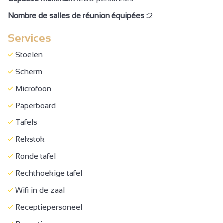
Afdak voor fiets of mountainbike
Nombre de salles de réunion équipées :
2
Parkeerplaats
Services
Privé parkeerterrein
Stoelen
Gratis parkeren
Scherm
Fietsenstalling
Microfoon
Motorfiets/scooter parkeerplaats
Paperboard
Ladestations voor elektrische voertuigen
Tafels
Huisdieren toegestaan
Rekstok
Huisdieren mits toeslag
Ronde tafel
Wasserij
Rechthoekige tafel
Receptie
Wifi in de zaal
Safes receptie
Receptiepersoneel
Toeristische documentatie