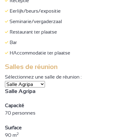
Receptie
Toeristeninformatie
Eerlijk/beurs/expositie
Checkroom
Seminarie/vergaderzaal
Reserveren
Restaurant ter plaatse
Af te huren
Bar
Vervoer naar site voor groepen
HAccommodatie ter plaatse
Toegang bus
Salles de réunion
Ontbijt
Niet roken
Sélectionnez une salle de réunion :
Gezinskamer
Salle Agripa
Slaapbank
Capacité
Bed 140 cm
70 personnes
Bed 160 cm
Surface
Gezinssuite
2
90 m