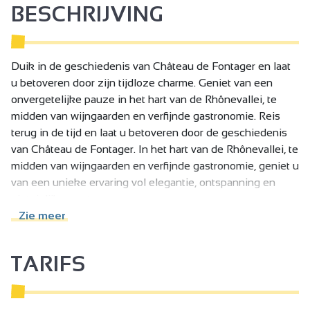
BESCHRIJVING
Duik in de geschiedenis van Château de Fontager en laat
u betoveren door zijn tijdloze charme. Geniet van een
onvergetelijke pauze in het hart van de Rhônevallei, te
midden van wijngaarden en verfijnde gastronomie. Reis
terug in de tijd en laat u betoveren door de geschiedenis
van Château de Fontager. In het hart van de Rhônevallei, te
midden van wijngaarden en verfijnde gastronomie, geniet u
van een unieke ervaring vol elegantie, ontspanning en
zintuiglijk genot.
Zie meer
Het kasteel verwelkomt u in zijn 32 volledig gerenoveerde
kamers, die absoluut comfort bieden. Profiteer van een
TARIFS
Sporting Club met 3 tennisbanen, 1 padelbaan en een
fitnessruimte, een wellnessruimte met spa en
massageruimte, en twee uitzonderlijke restaurants,