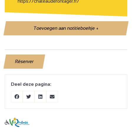
https://chateaudefontager.fr/
Toevoegen aan notitieboekje
+
Réserver
Deel deze pagina: