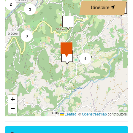
2
Itinéraire
3
3
4
+
−
Leaflet
|
©
Openstreetmap
contributors