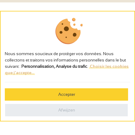
Nous sommes soucieux de protéger vos données. Nous
collectons et traitons vos informations personnelles dans le but
suivant :
Personnalisation, Analyse du trafic
.
Choisir les cookies
que j'accepte...
L’abus d’alcool est dangereux pour la santé, à consommer avec
modération.
Accepter
Gestion des cookies
Wettelijke vermeldingen
Afwijzen
Politique de confidentialité
Made in France by