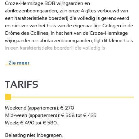
Croze-Hermitage BOB wijngaarden en
abrikozenboomgaarden, zijn onze 4 gîtes verbouwd van
een karakteristieke boerderij die volledig is gerenoveerd
en niet ver van het huis van de eigenaar ligt. Gelegen in de
Drôme des Collines, in het hart van de Croze-Hermitage
wijngaarden en abrikozenboomgaarden, ligt dit kleine huis
in een karakteristieke boerderij die volledig is
gerenoveerd, samen met 3 andere gîtes niet ver van het
huis van de eigenaren. Geniet van het uitzonderlijke
Zie meer
uitzicht over de Rhône-vallei, de Ardèche, de Vercors en
de historische wijngaarden van de noordelijke Rhône
TARIFS
appellations: Crozes-Hermitage, Hermitage en St Joseph...
Met een terrein van 3000 m2 (barbecue, schommel,
glijbaan, tafeltennis, tafelvoetbal) kunt u genieten van de
rust en stilte van de ongerepte natuur, maar toch dicht bij
Weekend (appartement): € 270
belangrijke wegen en steden: 3,5 km van de afrit van de
Mid-week (appartement): € 368 tot € 435
snelweg A7 n°13, 20 km van Valence en 17 km van
Week: € 490 tot € 580.
Romans-sur-Isère, 20 min van het TGV-station Alixan en 5
Belasting niet inbegrepen.
km/8 min van het TER-station Tain l'Hermitage.