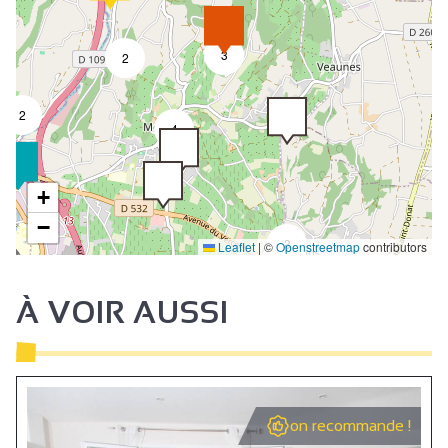
3
2
2
4
+
−
3
Leaflet
|
©
Openstreetmap
contributors
À VOIR AUSSI
on recommande !