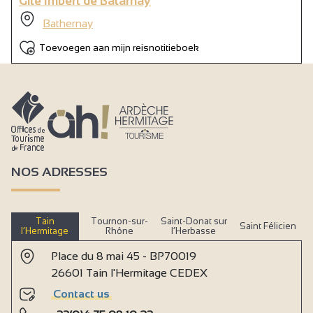
Gîte Imbert de Batarnay
Bathernay
Toevoegen aan mijn reisnotitieboek
NOS ADRESSES
Tain
Tournon-sur-
Saint-Donat sur
Saint Félicien
l’Hermitage
Rhône
l’Herbasse
Place du 8 mai 45 - BP70019
26601 Tain l'Hermitage CEDEX
Contact us