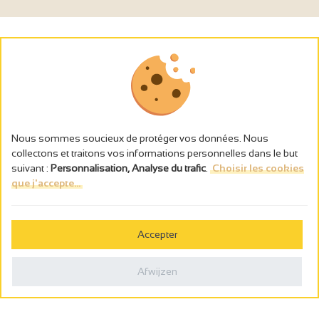
Nous sommes soucieux de protéger vos données. Nous
collectons et traitons vos informations personnelles dans le but
suivant :
Personnalisation, Analyse du trafic
.
Choisir les cookies
que j'accepte...
L’abus d’alcool est dangereux pour la santé, à consommer avec
modération.
Accepter
Gestion des cookies
Wettelijke vermeldingen
Afwijzen
Politique de confidentialité
Made in France by