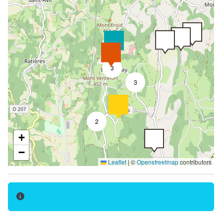
3
3
2
+
−
Leaflet
|
©
Openstreetmap
contributors