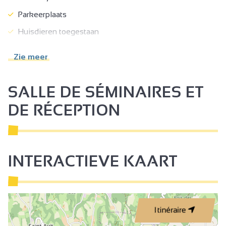
Parkeerplaats
Huisdieren toegestaan
Diepvries
Zie meer
Privé wasmachine
Magnetron
SALLE DE SÉMINAIRES ET
Collectieve wasmachine
DE RÉCEPTION
Televisie
Wifi Internet
INTERACTIEVE KAART
Itinéraire