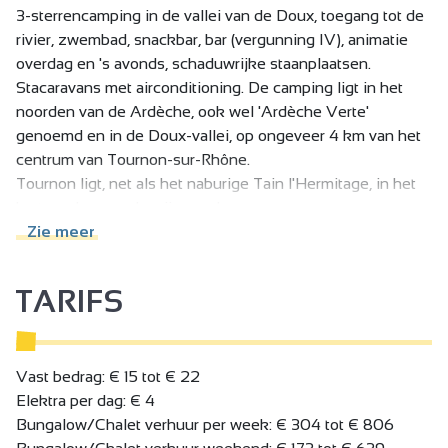
3-sterrencamping in de vallei van de Doux, toegang tot de
rivier, zwembad, snackbar, bar (vergunning IV), animatie
overdag en 's avonds, schaduwrijke staanplaatsen.
Stacaravans met airconditioning. De camping ligt in het
noorden van de Ardèche, ook wel 'Ardèche Verte'
genoemd en in de Doux-vallei, op ongeveer 4 km van het
centrum van Tournon-sur-Rhône.
Tournon ligt, net als het naburige Tain l'Hermitage, in het
hart van beroemde wijngaarden.
De camping heeft 3 sterren en beschikt over afgebakende,
Zie meer
schaduwrijke staanplaatsen, hutten, stacaravans met
airconditioning en directe toegang tot de rivier 'le Doux'.
TARIFS
Er wacht je een warm welkom op deze camping op
mensenmaat, ideaal voor een gezellige gezinsvakantie.
Vast bedrag: € 15 tot € 22
Elektra per dag: € 4
Bungalow/Chalet verhuur per week: € 304 tot € 806