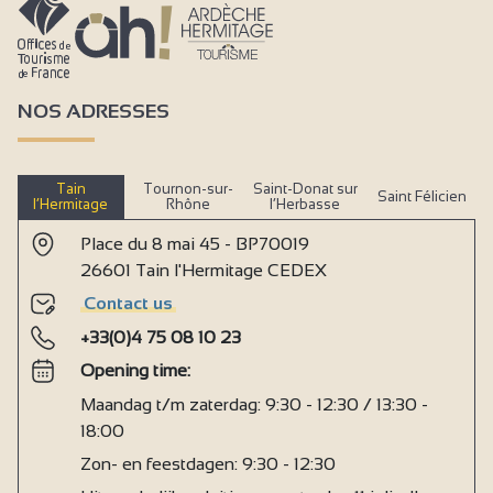
Accommodatie met airconditioning
Verhuur mobilhome
Verhuur tenten
NOS ADRESSES
Terrein ’s nachts gesloten
Bewaking overdag
Tain
Tournon-sur-
Saint-Donat sur
Saint Félicien
l’Hermitage
Rhône
l’Herbasse
Gasdepot
Place du 8 mai 45 - BP70019
IJsdepot
26601 Tain l'Hermitage CEDEX
Brooddepot
Contact us
Babymateriaal
+33(0)4 75 08 10 23
Kinderstoel
Opening time:
Aankleedtafel
Maandag t/m zaterdag: 9:30 - 12:30 / 13:30 -
18:00
Strijkijzer en -plank
Zon- en feestdagen: 9:30 - 12:30
Koelkast