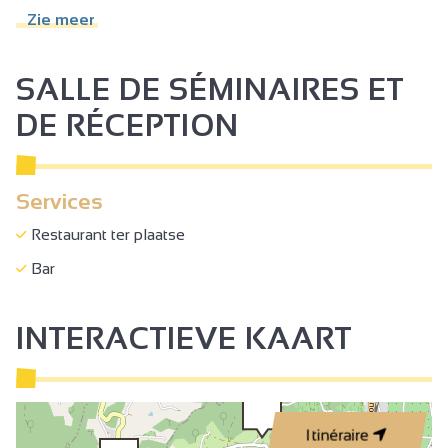
Poedelbad
Zie meer
Petanque
Zwembad
SALLE DE SÉMINAIRES ET
Openlucht zwembad
DE RÉCEPTION
Kinderzwembad
Speelveld
Services
Toiletten
Restaurant ter plaatse
Restaurant
Bar
Afgesloten terrein
Terrein met schaduw
INTERACTIEVE KAART
Wasserij
Vlakbij eigenaar
Parkeerplaats
Itinéraire
Privé parkeerterrein