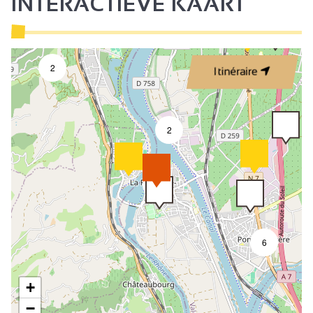
INTERACTIEVE KAART
2
Itinéraire
2
8
6
+
−