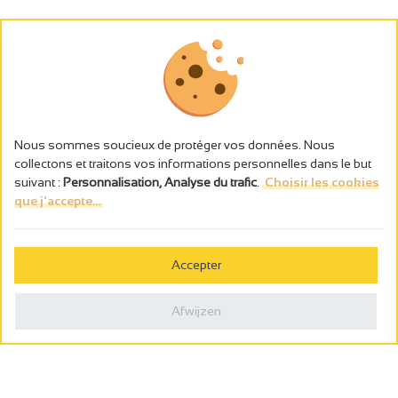
Nous sommes soucieux de protéger vos données. Nous
collectons et traitons vos informations personnelles dans le but
suivant :
Personnalisation, Analyse du trafic
.
Choisir les cookies
que j'accepte...
L’abus d’alcool est dangereux pour la santé, à consommer avec
modération.
Accepter
Gestion des cookies
Wettelijke vermeldingen
Afwijzen
Politique de confidentialité
Made in France by
Webcam