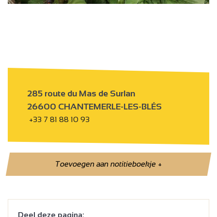
ht
H
285 route du Mas de Surlan
26600 CHANTEMERLE-LES-BLÉS
+33 7 81 88 10 93
Toevoegen aan notitieboekje
+
Deel deze pagina: