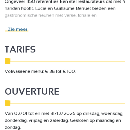
Ongeveer 1150 referenties Een stel restaurateurs dat met 4
handen kookt. Lucie en Guillaume Berruet bieden een
gastronomische keuken met verse, lokale en
seizoensgebonden producten. Alles is huisgemaakt, zelfs
ons zuurdesembrood, ijs en sorbets.
Zie meer
Voor de bediening komt Mr Berruet naar de eetzaal om je
te verwelkomen en te bedienen.
TARIFS
Als wijnliefhebber zal Guillaume je helpen te vinden wat je
zoekt uit ons assortiment van meer dan 1200 wijnen uit de
Rhônevallei, Bourgogne en andere regio's.
Volwassene menu: € 38 tot € 100.
OUVERTURE
Van 02/01 tot en met 31/12/2026 op dinsdag, woensdag,
donderdag, vrijdag en zaterdag. Gesloten op maandag en
zondag.