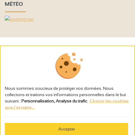
MÉTÉO
Nous sommes soucieux de protéger vos données. Nous
collectons et traitons vos informations personnelles dans le but
suivant :
Personnalisation, Analyse du trafic
.
Choisir les cookies
que j'accepte...
L’abus d’alcool est dangereux pour la santé, à consommer avec
modération.
Accepter
Gestion des cookies