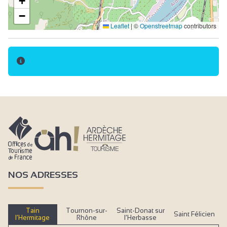
+
−
Leaflet
|
©
Openstreetmap
contributors
2
NOS ADRESSES
Tain
Tournon-sur-
Saint-Donat sur
Saint Félicien
l’Hermitage
Rhône
l’Herbasse