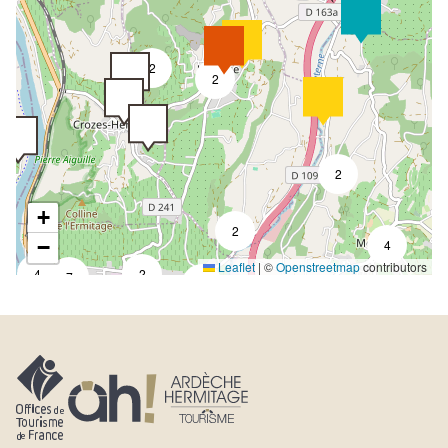
2
2
2
+
2
−
4
Leaflet
|
©
Openstreetmap
contributors
4
2
7
2