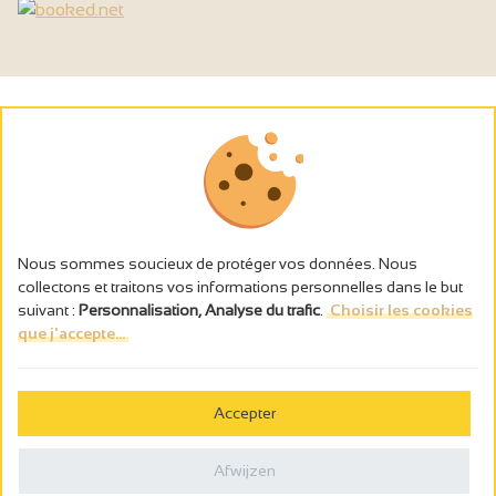
Nous sommes soucieux de protéger vos données. Nous
collectons et traitons vos informations personnelles dans le but
suivant :
Personnalisation, Analyse du trafic
.
Choisir les cookies
que j'accepte...
L’abus d’alcool est dangereux pour la santé, à consommer avec
modération.
Accepter
Gestion des cookies
Wettelijke vermeldingen
Afwijzen
Politique de confidentialité