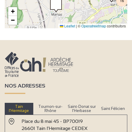
16
+
−
Leaflet
|
©
Openstreetmap
contributors
NOS ADRESSES
Tain
Tournon-sur-
Saint-Donat sur
Saint Félicien
l’Hermitage
Rhône
l’Herbasse
Place du 8 mai 45 - BP70019
26601 Tain l'Hermitage CEDEX