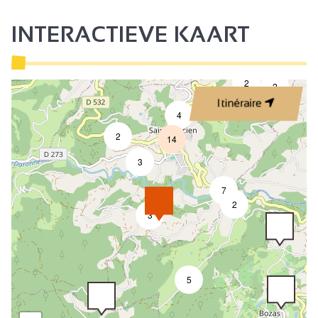
INTERACTIEVE KAART
2
2
Itinéraire
4
2
14
3
7
2
3
5