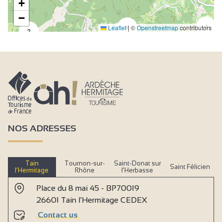
+
−
4
4
Leaflet
|
©
Openstreetmap
contributors
2
NOS ADRESSES
Tain
Tournon-sur-
Saint-Donat sur
Saint Félicien
l’Hermitage
Rhône
l’Herbasse
Place du 8 mai 45 - BP70019
26601 Tain l'Hermitage CEDEX
Contact us