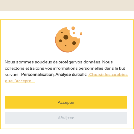
Nous sommes soucieux de protéger vos données. Nous
collectons et traitons vos informations personnelles dans le but
suivant :
Personnalisation, Analyse du trafic
.
Choisir les cookies
que j'accepte...
L’abus d’alcool est dangereux pour la santé, à consommer avec
modération.
Accepter
Gestion des cookies
Wettelijke vermeldingen
Afwijzen
Politique de confidentialité
Made in France by