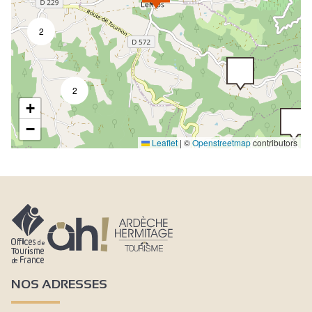
2
2
+
−
Leaflet
|
©
Openstreetmap
contributors
NOS ADRESSES