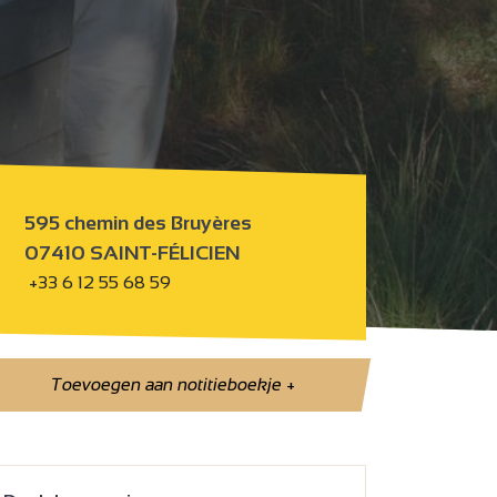
595 chemin des Bruyères
07410 SAINT-FÉLICIEN
+33 6 12 55 68 59
Toevoegen aan notitieboekje
+