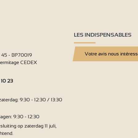
5
LES INDISPENSABLES
3
4
4
2
Votre avis nous intéres
i 45 - BP70019
'Hermitage CEDEX
3
3
9
3
4
2
 10 23
3
:
terdag: 9:30 - 12:30 / 13:30
agen: 9:30 - 12:30
sluiting op zaterdag 11 juli,
chtend.