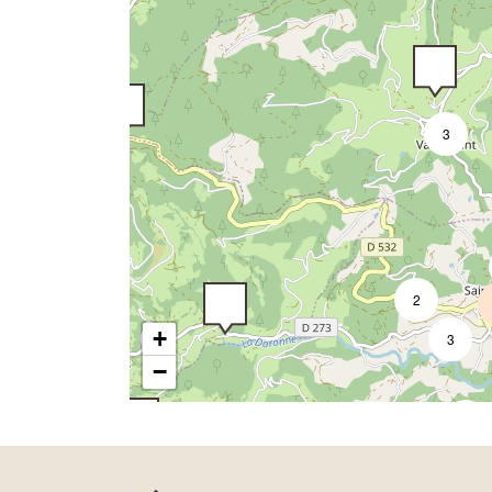
3
2
+
3
3
−
3