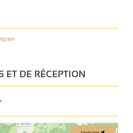
ijzen
S ET DE RÉCEPTION
T
Itinéraire