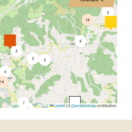
2
18
6
2
2
2
2
4
14
7
Leaflet
|
©
Openstreetmap
contributors
2