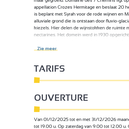
maar gegroeid. Domaine des 7 Chemins ligt op 
appellation Crozes Hermitage en beslaat 20 he
is beplant met Syrah voor de rode wijnen en Ma
alluviale grond die is ontstaan door fluvio-gl
kiezels. Hier delen de wijnstokken de ruimte 
nectarines. Het domein werd in 1930 opgericht
eigenaars. Na een lange periode waarin de fru
1980 de fakkel over van zijn vader met de ambi
Zie meer
dit te bereiken, herstructureerde hij het dome
vernieuwen. De wijnstokken worden geteeld me
TARIFS
duurzame landbouw. Domaine des 7 Chemins laat
OUVERTURE
Van 01/12/2025 tot en met 31/12/2026 maandag
tot 19.00 u. Op zaterdag van 9.00 tot 12.00 u.