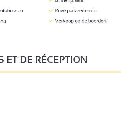
Binnenplaats
autobussen
Privé parkeerterrein
ing
Verkoop op de boerderij
3
S ET DE RÉCEPTION
4
2
4