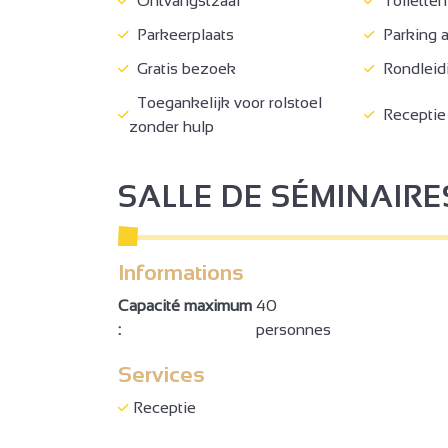
Ontvangstzaal
Toiletten
Parkeerplaats
Parking 
Gratis bezoek
Rondleid
Toegankelijk voor rolstoel
Receptie
zonder hulp
2
3
2
SALLE DE SÉMINAIRE
2
3
Informations
Capacité maximum
40
:
personnes
Services
2
2
Receptie
2
3