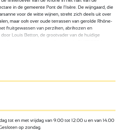
de linkeroever van de Rhône in het hart van de
ctare in de gemeente Pont de l'Isère. De wijngaard, die
rsanne voor de witte wijnen, strekt zich deels uit over
acialen, maar ook over oude terrassen van gerolde Rhône-
met fruitgewassen van perziken, abrikozen en
 door Louis Betton, de grootvader van de huidige
itteelt voorrang kreeg, nam Jean-Louis BUFFIERE in
tie om het domein in zijn oude glorie te herstellen. Om
in door de wijnstokken opnieuw aan te planten of te
t respect voor het milieu en volgens de principes van
 zijn wijn een jaar rijpen in vaten.
 tot en met vrijdag van 9.00 tot 12.00 u en van 14.00
 Gesloten op zondag.