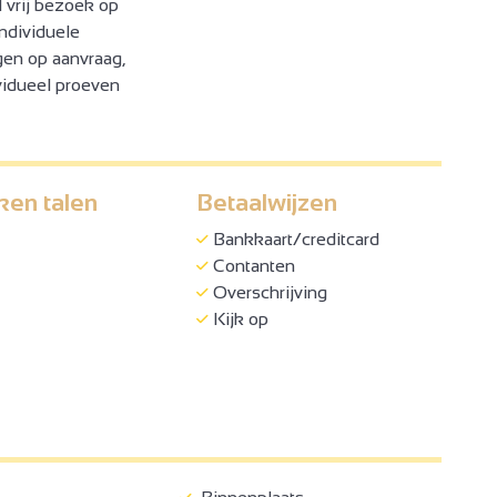
l vrij bezoek op
Individuele
gen op aanvraag,
ividueel proeven
ken talen
Betaalwijzen
Bankkaart/creditcard
Contanten
Overschrijving
Kijk op