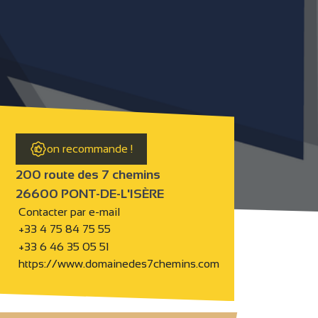
on recommande !
200 route des 7 chemins
26600 PONT-DE-L'ISÈRE
Contacter par e-mail
+33 4 75 84 75 55
+33 6 46 35 05 51
https://www.domainedes7chemins.com