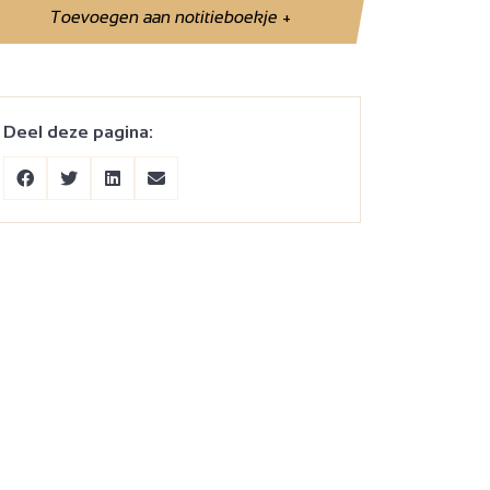
Toevoegen aan notitieboekje
+
Deel deze pagina: