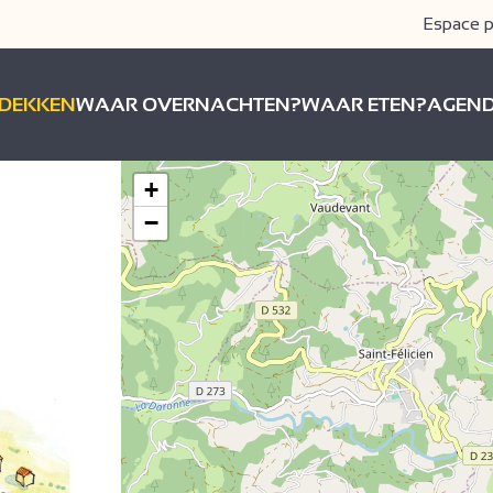
Espace p
DEKKEN
WAAR OVERNACHTEN?
WAAR ETEN?
AGEN
+
−