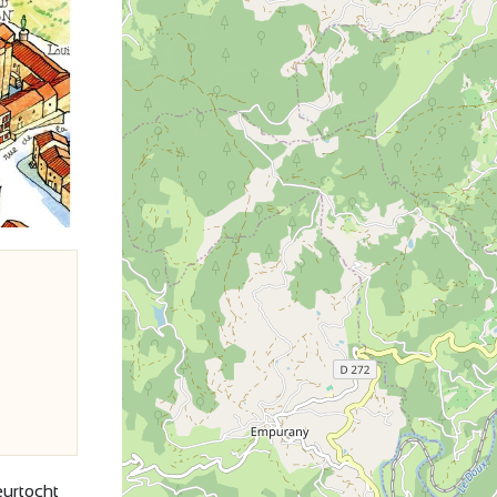
Volgende
eurtocht