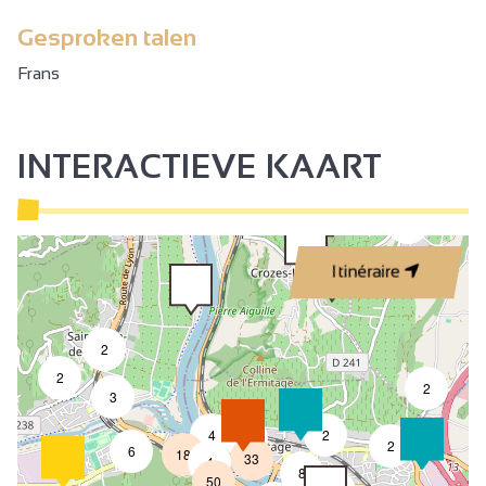
Gesproken talen
Frans
INTERACTIEVE KAART
3
Itinéraire
2
2
2
3
4
2
7
2
6
18
33
4
8
50