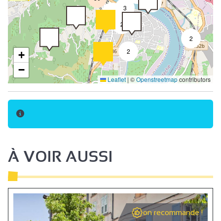
4
3
2
2
2
2
+
−
Leaflet
|
©
Openstreetmap
contributors
À VOIR AUSSI
on recommande !