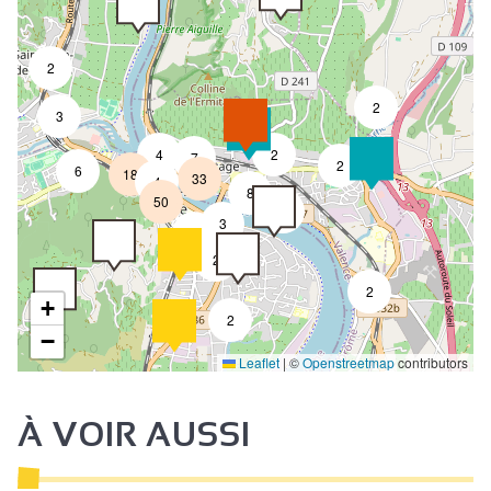
2
2
3
4
2
7
2
6
18
33
4
8
50
4
3
2
2
2
+
2
−
Leaflet
|
©
Openstreetmap
contributors
À VOIR AUSSI