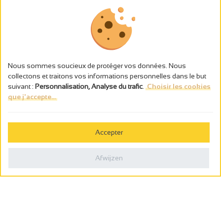
Nous sommes soucieux de protéger vos données. Nous
collectons et traitons vos informations personnelles dans le but
suivant :
Personnalisation, Analyse du trafic
.
Choisir les cookies
que j'accepte...
L’abus d’alcool est dangereux pour la santé, à consommer avec
modération.
Accepter
Gestion des cookies
Wettelijke vermeldingen
Afwijzen
Politique de confidentialité
Made in France by
Webcam
Billetterie