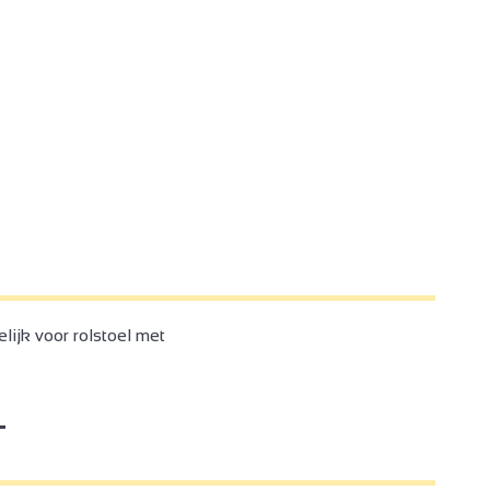
2
4
2
ijk voor rolstoel met
3
2
T
2