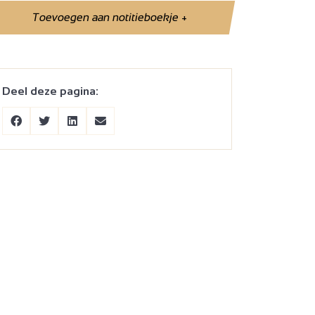
Toevoegen aan notitieboekje
+
Deel deze pagina: