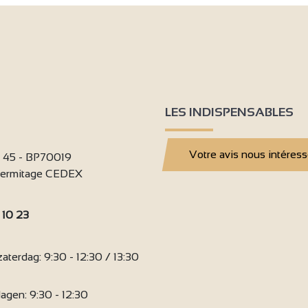
2
4
2
2
LES INDISPENSABLES
Votre avis nous intéres
i 45 - BP70019
9
'Hermitage CEDEX
 10 23
6
:
terdag: 9:30 - 12:30 / 13:30
agen: 9:30 - 12:30