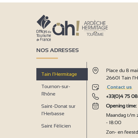
NOS ADRESSES
Place du 8 ma
Tain l’Hermitage
26601 Tain l
Tournon-sur-
Contact us
9
Rhône
+33(0)4 75 08
Opening time
Saint-Donat sur
l’Herbasse
Maandag t/m za
- 18:00
Saint Félicien
Zon- en feestd