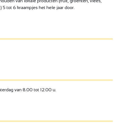
houden van lokale producten (fruit, groenten, vlees,
 5 tot 6 kraampjes het hele jaar door.
erdag van 8.00 tot 12.00 u.