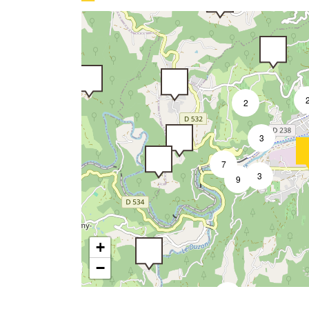
2
2
3
7
3
9
+
−
2