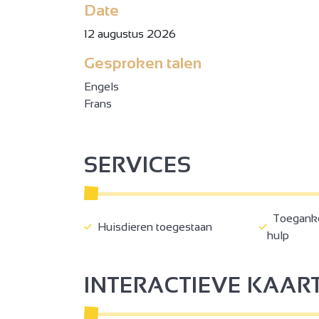
Date
12 augustus 2026
Gesproken talen
3
2
Engels
2
Frans
2
3
SERVICES
3
Toegankel
Huisdieren toegestaan
hulp
2
2
INTERACTIEVE KAAR