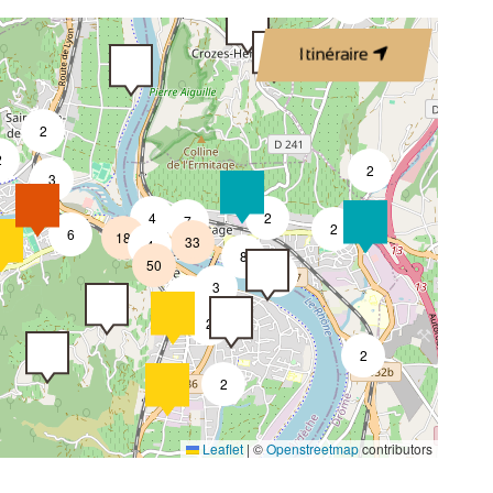
3
Itinéraire
2
2
2
2
3
4
2
7
2
6
18
33
4
8
50
4
3
2
2
2
2
Leaflet
|
©
Openstreetmap
contributors