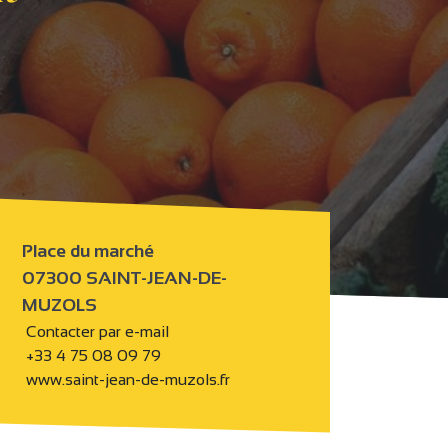
Place du marché
07300 SAINT-JEAN-DE-
MUZOLS
Contacter par e-mail
+33 4 75 08 09 79
www.saint-jean-de-muzols.fr