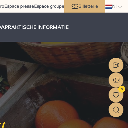
ro
Espace presse
Espace groupe
Billetterie
Nl
DA
PRAKTISCHE INFORMATIE
0
t