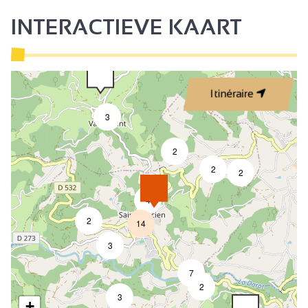
INTERACTIEVE KAART
Itinéraire
3
2
2
2
4
2
14
3
7
2
3
+