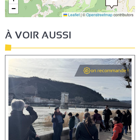
−
Leaflet
|
©
Openstreetmap
contributors
À VOIR AUSSI
on recommande !