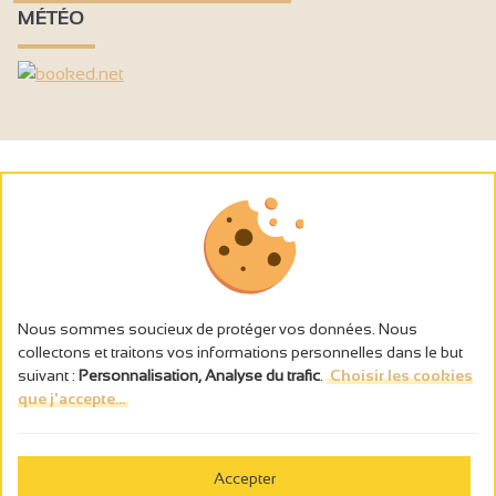
MÉTÉO
Nous sommes soucieux de protéger vos données. Nous
collectons et traitons vos informations personnelles dans le but
suivant :
Personnalisation, Analyse du trafic
.
Choisir les cookies
que j'accepte...
L’abus d’alcool est dangereux pour la santé, à consommer avec
modération.
Accepter
Gestion des cookies