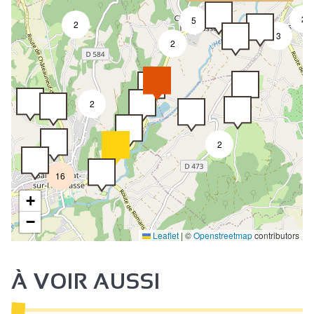
2
5
2
3
2
2
2
16
+
−
Leaflet
|
©
Openstreetmap
contributors
À VOIR AUSSI