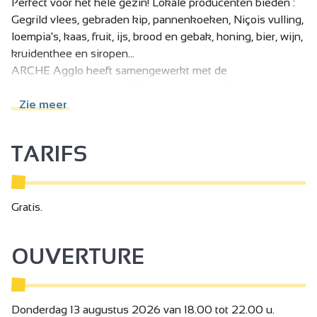
Perfect voor het hele gezin! Lokale producenten bieden :
Gegrild vlees, gebraden kip, pannenkoeken, Niçois vulling,
loempia's, kaas, fruit, ijs, brood en gebak, honing, bier, wijn,
kruidenthee en siropen...
ARCHE Agglo heeft samengewerkt met de
producentenvereniging "Un brin de marché" om de markt
te organiseren en de producenten en ambachtslieden te
Zie meer
werven.
TARIFS
De inschrijving voor deelnemers aan de markt is nu
gesloten.
Gratis.
OUVERTURE
Donderdag 13 augustus 2026 van 18.00 tot 22.00 u.