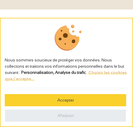
Nous sommes soucieux de protéger vos données. Nous
collectons et traitons vos informations personnelles dans le but
suivant :
Personnalisation, Analyse du trafic
.
Choisir les cookies
que j'accepte...
L’abus d’alcool est dangereux pour la santé, à consommer avec
modération.
Accepter
Gestion des cookies
Wettelijke vermeldingen
Afwijzen
Politique de confidentialité
Made in France by