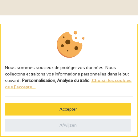
Nous sommes soucieux de protéger vos données. Nous
collectons et traitons vos informations personnelles dans le but
suivant :
Personnalisation, Analyse du trafic
.
Choisir les cookies
que j'accepte...
L’abus d’alcool est dangereux pour la santé, à consommer avec
modération.
Accepter
Gestion des cookies
Wettelijke vermeldingen
Afwijzen
Politique de confidentialité
Made in France by