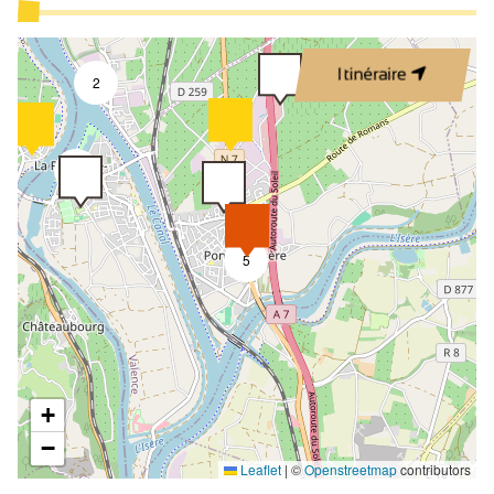
Itinéraire
2
9
5
+
−
Leaflet
|
©
Openstreetmap
contributors