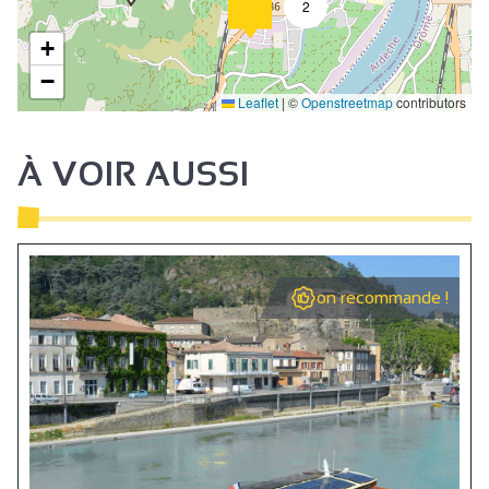
2
+
−
Leaflet
|
©
Openstreetmap
contributors
2
À VOIR AUSSI
on recommande !