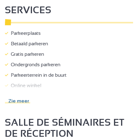
SERVICES
Parkeerplaats
Betaald parkeren
Gratis parkeren
Ondergronds parkeren
Parkeerterrein in de buurt
Online winkel
Minimale doorgang 90 cm
Zie meer
WC + handgreep + circulatieruimte
Terrein, gebouw volledig toegankelijk
SALLE DE SÉMINAIRES ET
DE RÉCEPTION