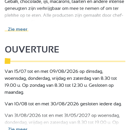
Gebak, chocolade, ijs, macarons, taarten en andere intense
geneugten zijn verkrijgbaar om mee te nemen of om ter
plekke op te eten. Alle producten zijn gemaakt door chef-
kok Bastien Girard, wereldkampioen patisserie, en worden
ter plekke gemaakt in het productieatelier. In de winter
Zie meer
mag je de warme chocolademelk met een cupcake niet
missen. In de zomer kun je op de schaduwrijke
OUVERTURE
binnenplaats genieten van een heerlijk kopje ijs met
ijsthee.
Voor zoetekauwen bieden we elke dag (behalve zondag)
ons lunchmenu (quiche + salade + dessert).
Van 15/07 tot en met 09/08/2026 op dinsdag,
woensdag, donderdag, vrijdag en zaterdag van 8.30 tot
19.00 u. Op zondag van 8.30 tot 12.30 u. Gesloten op
maandag.
Van 10/08 tot en met 30/08/2026 gesloten iedere dag.
Van 31/08/2026 tot en met 31/05/2027 op woensdag,
donderdag, vrijdag en zaterdag van 8.30 tot 19.00 u. Op
zondag van 8.30 tot 12.30 u. Gesloten op maandag en
Zie meer