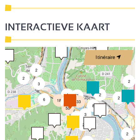
INTERACTIEVE KAART
Itinéraire
2
2
2
3
4
2
7
2
6
18
33
4
8
50
4
3
2
2
2