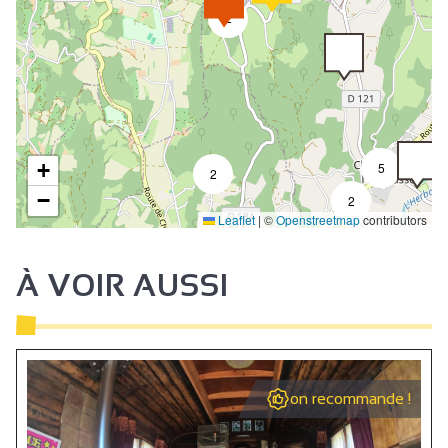
2
+
5
2
−
2
Leaflet
|
©
Openstreetmap
contributors
À VOIR AUSSI
on recommande !