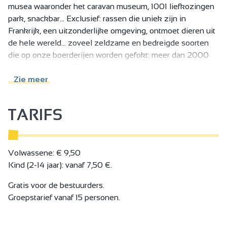
musea waaronder het caravan museum, 1001 liefkozingen
park, snackbar... Exclusief: rassen die uniek zijn in
Frankrijk, een uitzonderlijke omgeving, ontmoet dieren uit
de hele wereld... zoveel zeldzame en bedreigde soorten
die op onze boerderijen worden gefokt: meer dan 2000
jaar geschiedenis. Er is een tentoonstelling over het
maken van wol en boter (geanimeerd op
Zie meer
voorjaarszondagen), een eco-museum met gereedschap
uit vervlogen tijden, een tentoonstelling over het houden
TARIFS
van bijen, een tuin met geneeskrachtige planten en oude
groenten, een botanisch parcours en het museum van
oude caravans: het enige in zijn soort in Europa. Voor
kinderen (en volwassenen...) is er het 1001 liefdespark met
Volwassene: € 9,50
lammetjes en geitjes (je kunt ze weggeven).
Kind (2-14 jaar): vanaf 7,50 €.
Je kunt de herder ontmoeten in zijn "guinguette" en
Gratis voor de bestuurders.
proeven van onze tuingerechten: super kort circuit evenals
Groepstarief vanaf 15 personen.
ijsjes en diverse dranken van lokale producenten.
Een picknickplaats met toiletten en drinkwater
beschikbaar.