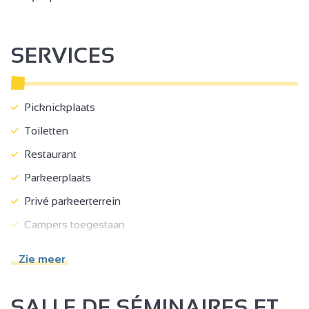
SERVICES
Picknickplaats
Toiletten
Restaurant
Parkeerplaats
Privé parkeerterrein
Campers toegestaan
Niet toegankelijk voor rolstoelen
Zie meer
Concert/voorstelling
SALLE DE SÉMINAIRES ET