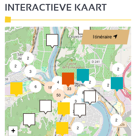
INTERACTIEVE KAART
Itinéraire
2
2
2
3
4
2
7
2
6
18
33
4
8
50
4
3
2
2
2
2
+