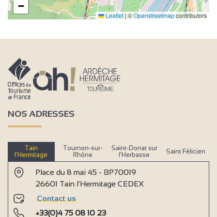
−
Leaflet
|
©
Openstreetmap
contributors
NOS ADRESSES
Tain
Tournon-sur-
Saint-Donat sur
Saint Félicien
l’Hermitage
Rhône
l’Herbasse
Place du 8 mai 45 - BP70019
26601 Tain l'Hermitage CEDEX
Contact us
+33(0)4 75 08 10 23