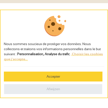
Nous sommes soucieux de protéger vos données. Nous
collectons et traitons vos informations personnelles dans le but
suivant :
Personnalisation, Analyse du trafic
.
Choisir les cookies
que j'accepte...
L’abus d’alcool est dangereux pour la santé, à consommer avec
modération.
Accepter
Gestion des cookies
Wettelijke vermeldingen
Afwijzen
Politique de confidentialité
Made in France by