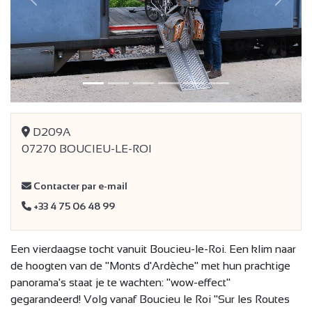
Vorige
Volge
D209A
07270 BOUCIEU-LE-ROI
Contacter par e-mail
+33 4 75 06 48 99
Een vierdaagse tocht vanuit Boucieu-le-Roi. Een klim naar
de hoogten van de "Monts d'Ardèche" met hun prachtige
panorama's staat je te wachten: "wow-effect"
gegarandeerd! Volg vanaf Boucieu le Roi "Sur les Routes