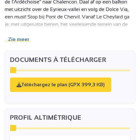
de l'Ardéchoise" naar Chalencon. Daal af op een balkon
met uitzicht over de Eyrieux-vallei en volg de Dolce Via,
een must! Stop bij Pont de Chervil. Vanaf Le Cheylard ga
je, met uitgeruste benen, het veeleisende terrein van de
Ardèche op richting Désaignes en vervolgens Lamastre,
voordat je aan boord gaat van de "®Train de l'Ardèche"
Zie meer
voor de terugreis naar het station van Boucieu le Roi.
DOCUMENTS À TÉLÉCHARGER
Téléchargez le plan (GPX 399,3 KB)
PROFIL ALTIMÉTRIQUE