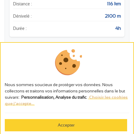
116 km
Distance :
2100 m
Dénivelé :
4h
Durée :
m
700
600
Nous sommes soucieux de protéger vos données. Nous
500
collectons et traitons vos informations personnelles dans le but
suivant :
Personnalisation, Analyse du trafic
.
Choisir les cookies
400
que j'accepte...
300
0
20
40
60
80
100
km
Accepter