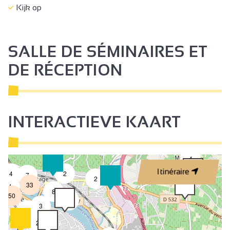
Kijk op
SALLE DE SÉMINAIRES ET
DE RÉCEPTION
INTERACTIEVE KAART
4
Itinéraire
4
2
7
2
33
4
8
50
4
3
2
2