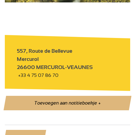
h
557, Route de Bellevue
Mercurol
26600 MERCUROL-VEAUNES
+33 4 75 07 86 70
Toevoegen aan notitieboekje
+