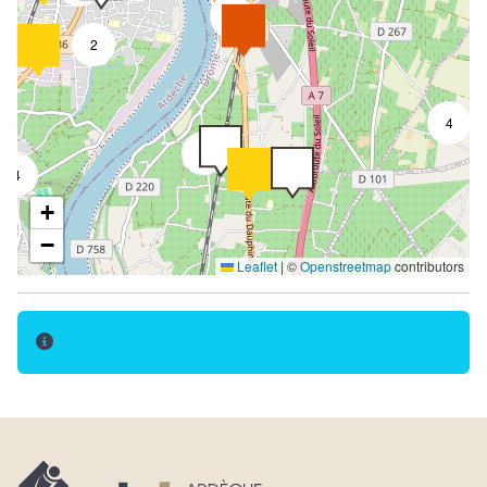
2
2
4
2
4
+
−
Leaflet
|
©
Openstreetmap
contributors