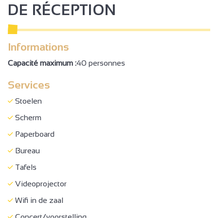
Wifi Internet
DE RÉCEPTION
Airco
Concert/voorstelling
Informations
Receptie
Capacité maximum :
40 personnes
Eerlijk/beurs/expositie
Services
Seminarie/vergaderzaal
Stoelen
Scherm
Paperboard
Bureau
Tafels
Videoprojector
Wifi in de zaal
Concert/voorstelling