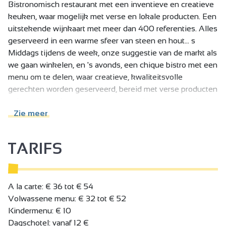
Bistronomisch restaurant met een inventieve en creatieve
keuken, waar mogelijk met verse en lokale producten. Een
uitstekende wijnkaart met meer dan 400 referenties. Alles
geserveerd in een warme sfeer van steen en hout... s
Middags tijdens de week, onze suggestie van de markt als
we gaan winkelen, en 's avonds, een chique bistro met een
menu om te delen, waar creatieve, kwaliteitsvolle
gerechten worden geserveerd, bereid met verse producten
volgens het seizoen, vaak met een twist van onze reizen,
een keuken die ons imago weerspiegelt...
Zie meer
Kortom, meer delen, meer gezelligheid, meer gulheid en
meer verwennerij, terwijl we de ambachtslieden van het
TARIFS
land, de zee en de wijngaarden in de schijnwerpers blijven
zetten.
A la carte: € 36 tot € 54
Volwassene menu: € 32 tot € 52
Kindermenu: € 10
Dagschotel: vanaf 12 €