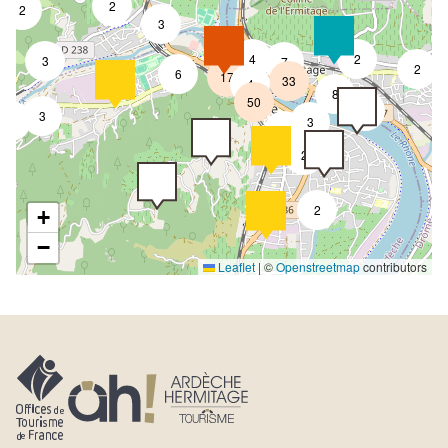
2
2
3
4
2
3
7
2
6
17
33
4
8
50
4
3
9
3
2
2
2
+
−
Leaflet
|
©
Openstreetmap
contributors