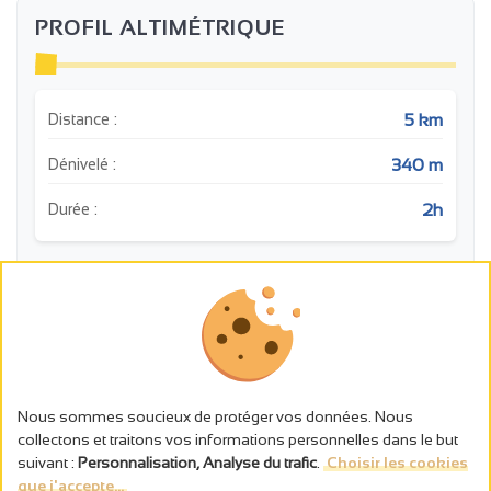
PROFIL ALTIMÉTRIQUE
5 km
Distance :
340 m
Dénivelé :
2h
Durée :
m
350
Histoire: Usine hydoélectriqu
Point de vue: Point de vue
300
Flore: Les Gorges du Doux
Nous sommes soucieux de protéger vos données. Nous
250
collectons et traitons vos informations personnelles dans le but
suivant :
Personnalisation, Analyse du trafic
.
Choisir les cookies
200
que j'accepte...