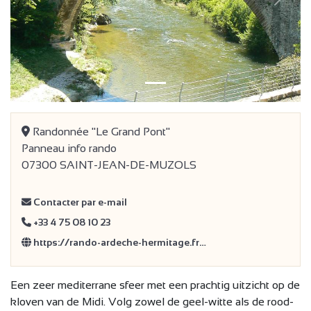
Vorige
Volge
Randonnée "Le Grand Pont"
Panneau info rando
07300 SAINT-JEAN-DE-MUZOLS
Contacter par e-mail
+33 4 75 08 10 23
https://rando-ardeche-hermitage.fr…
Een zeer mediterrane sfeer met een prachtig uitzicht op de
kloven van de Midi. Volg zowel de geel-witte als de rood-