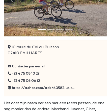
Vorige
Volge
10 route du Col du Buisson
07410 PAILHARÈS
Contacter par e-mail
+33 4 75 08 10 23
+33 4 75 06 06 12
https://trahce.com/trek/60582-Le-c…
Het doet zijn naam eer aan met een reeks passen, de ene
nog mooier dan de andere: Marchand, Juvenet, Gibet,