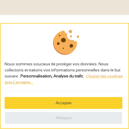
Nous sommes soucieux de protéger vos données. Nous
collectons et traitons vos informations personnelles dans le but
suivant :
Personnalisation, Analyse du trafic
.
Choisir les cookies
que j'accepte...
L’abus d’alcool est dangereux pour la santé, à consommer avec
modération.
Accepter
Gestion des cookies
Wettelijke vermeldingen
Afwijzen
Politique de confidentialité
Made in France by