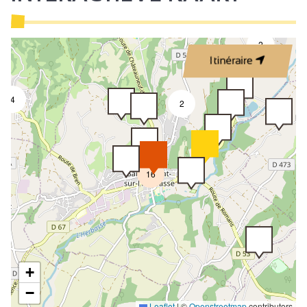
2
Itinéraire
4
2
16
+
−
Leaflet
|
©
Openstreetmap
contributors