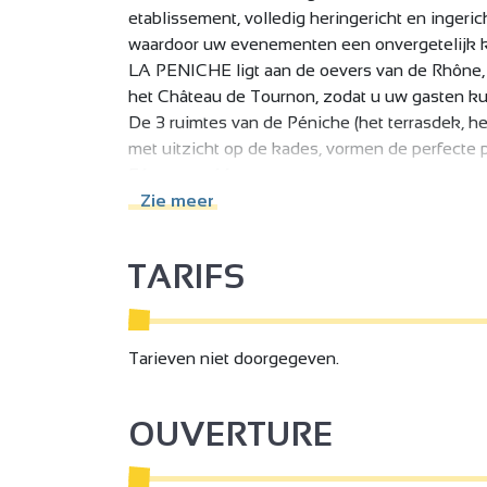
etablissement, volledig heringericht en inger
waardoor uw evenementen een onvergetelijk ka
LA PENICHE ligt aan de oevers van de Rhône,
het Château de Tournon, zodat u uw gasten k
De 3 ruimtes van de Péniche (het terrasdek, he
met uitzicht op de kades, vormen de perfecte 
Eén vraag, één concept
LA PENICHE biedt de mogelijkheid om de locati
Zie meer
evenementen. Verjaardagen, conferenties, pro
bedrijfsseminaries, collectiepresentaties, ten
TARIFS
privéverkoop, vernissages, cocktailparty's, bedr
Tarieven niet doorgegeven.
OUVERTURE