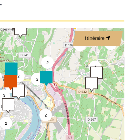
T
2
3
Itinéraire
4
2
2
4
2
2
8
4
3
3
2
2
2