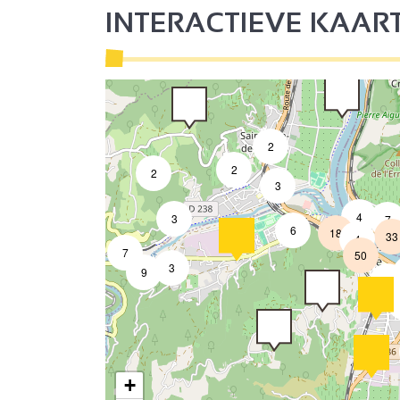
INTERACTIEVE KAAR
2
2
2
3
4
3
7
6
18
33
4
7
50
3
9
2
+