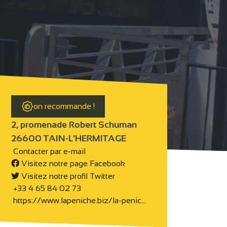
on recommande !
2, promenade Robert Schuman
26600 TAIN-L'HERMITAGE
Contacter par e-mail
Visitez notre page Facebook
Visitez notre profil Twitter
+33 4 65 84 02 73
https://www.lapeniche.biz/la-penic…