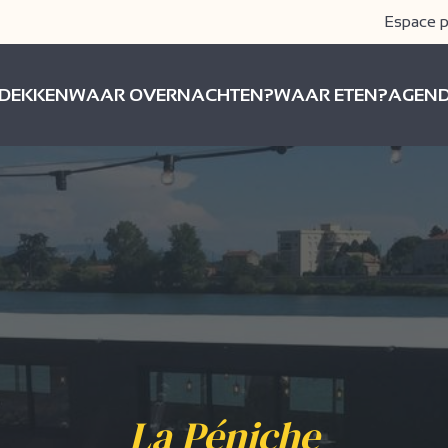
Espace p
DEKKEN
WAAR OVERNACHTEN?
WAAR ETEN?
AGEN
La Péniche