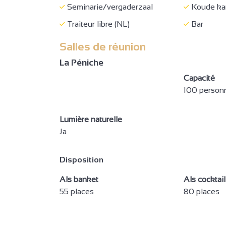
Seminarie/vergaderzaal
Koude ka
Traiteur libre (NL)
Bar
Salles de réunion
La Péniche
2
Capacité
100 person
2
Lumière naturelle
Ja
3
2
Disposition
Als banket
Als cocktail
2
55 places
80 places
3