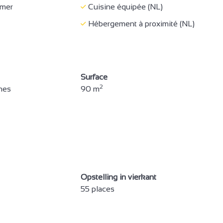
mer
Cuisine équipée (NL)
Hébergement à proximité (NL)
Surface
2
nes
90 m
4
Opstelling in vierkant
3
55 places
2