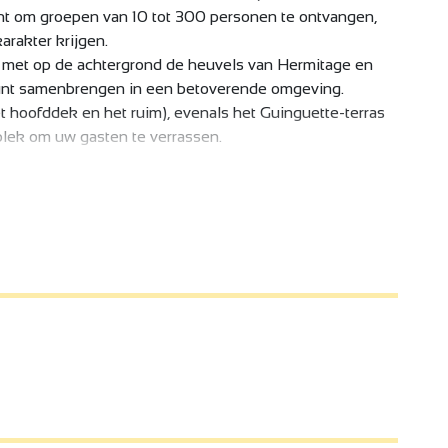
icht om groepen van 10 tot 300 personen te ontvangen,
rakter krijgen.
 met op de achtergrond de heuvels van Hermitage en
unt samenbrengen in een betoverende omgeving.
t hoofddek en het ruim), evenals het Guinguette-terras
plek om uw gasten te verrassen.
e te privatiseren voor zakelijke en privé-
ductlanceringen, persdagen, opleidingen, workshops,
toonstellingen, pop-up stores, shootings, showrooms,
ijfsavonden, bruiloften, privéfeesten...