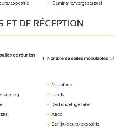
eurs/expositie
Seminarie/vergaderzaal
S ET DE RÉCEPTION
alles de réunion
1
Nombre de salles modulables :
2
Microfoon
eheersing
Tafels
el
Rechthoekige tafel
 zaal
Airco
Eerlijk/beurs/expositie