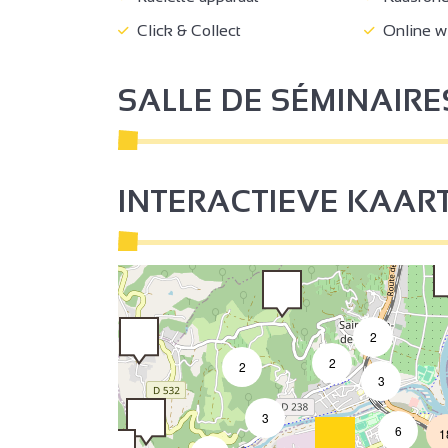
3
Click & Collect
Online w
2
SALLE DE SÉMINAIRE
2
INTERACTIEVE KAAR
2
2
2
3
3
6
1