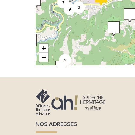
7
3
9
+
−
2
2
NOS ADRESSES