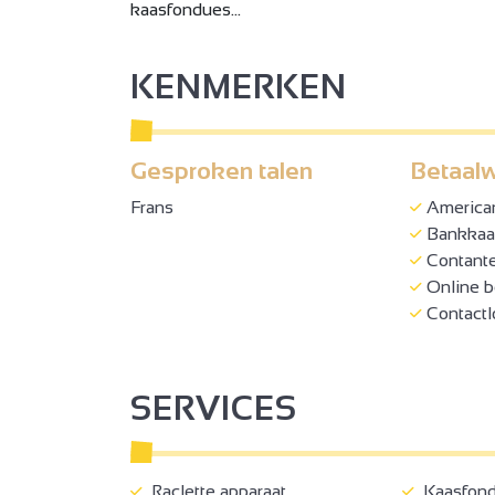
kaasfondues...
KENMERKEN
Gesproken talen
Betaalw
Frans
America
Bankkaar
Contant
Online b
Contactl
2
2
SERVICES
3
Raclette apparaat
Kaasfond