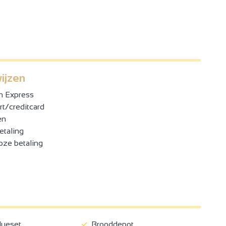
ijzen
n Express
t/creditcard
en
etaling
oze betaling
4
ueset
Brooddepot