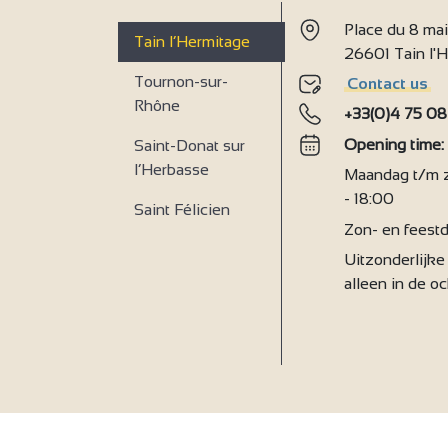
Place du 8 ma
Tain l’Hermitage
26601 Tain l
9
Tournon-sur-
Contact us
Rhône
+33(0)4 75 08
Opening time
Saint-Donat sur
l’Herbasse
Maandag t/m za
- 18:00
Saint Félicien
Zon- en feestd
Uitzonderlijke 
alleen in de o