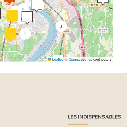
8
50
4
3
2
2
2
2
4
Leaflet
|
©
Openstreetmap
contributors
2
4
2
LES INDISPENSABLES