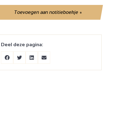
Toevoegen aan notitieboekje
+
Deel deze pagina: