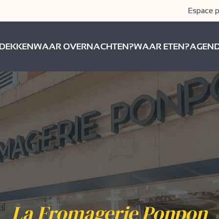
Espace p
DEKKEN
WAAR OVERNACHTEN?
WAAR ETEN?
AGEN
La Fromagerie Ponpon