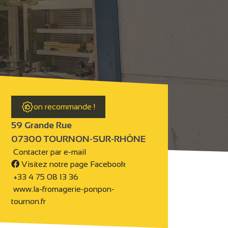
on recommande !
59 Grande Rue
07300 TOURNON-SUR-RHÔNE
Contacter par e-mail
Visitez notre page Facebook
+33 4 75 08 13 36
www.la-fromagerie-ponpon-
tournon.fr