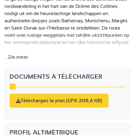
rondwandeling in het hart van de Drôme des Collines
nodigt uit om de heuvelachtige landschappen en
authentieke dorpjes zoals Bathernay, Montchenu, Margès
en Saint-Donat-sur-l’Herbasse te ontdekken. De route
voert over rustige weggetjes met talrijke uitzichtpunten op
het omringende platteland en het rijke historische erfgoed.
Een van de opmerkelijke bezienswaardigheden is het
feodale kasteel van Charmes, dat al sinds de 11e eeuw
Zie meer
getuigt van de lokale geschiedenis. De route eindigt met
een aangename stop bij het meer van Champos, ideaal om
DOCUMENTS À TÉLÉCHARGER
te genieten van een moment van ontspanning en
verkoeling midden in de natuur.
Téléchargez le plan (GPX 208,6 KB)
PROFIL ALTIMÉTRIQUE