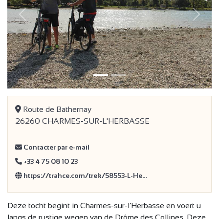
Vorige
Volge
Route de Bathernay
26260 CHARMES-SUR-L'HERBASSE
Contacter par e-mail
+33 4 75 08 10 23
https://trahce.com/trek/58553-L-He…
Deze tocht begint in Charmes-sur-l’Herbasse en voert u
langs de rustige wegen van de Drôme des Collines. Deze