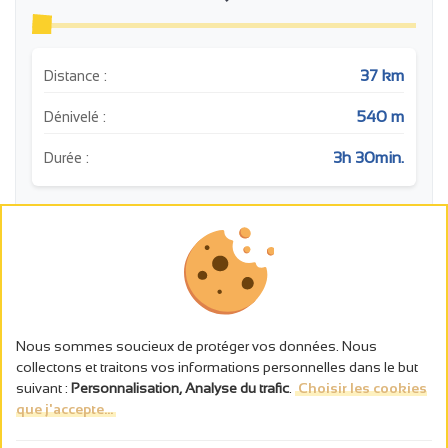
37 km
Distance :
540 m
Dénivelé :
3h 30min.
Durée :
m
380
360
340
320
Histoire: Château féodal de Charmes
300
Nous sommes soucieux de protéger vos données. Nous
280
collectons et traitons vos informations personnelles dans le but
260
suivant :
Personnalisation, Analyse du trafic
.
Choisir les cookies
240
que j'accepte...
220
0
10
20
30