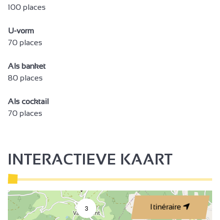
100 places
Verhuur zaal
Niet roken
U-vorm
70 places
Geluiddichte accommodatie
Gezinskamer
Als banket
80 places
Slaapbank
Bed 90 cm
Als cocktail
Gezinssuite
70 places
Babymateriaal
Kinderstoel
INTERACTIEVE KAART
Haardroger
Handdoekdroogrek
gratis prive gebruik internet
Itinéraire
3
Televisie