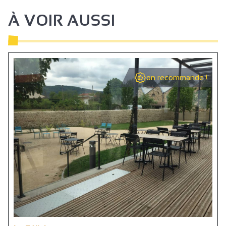
Iemand voor de plaats afzetten mogelijk
À VOIR AUSSI
Regelmatige bodem zonder obstakels
Geen hobbels > 2 cm
Minimale doorgang 90 cm
on recommande !
Deurbreedte > 77 cm
Lift (80 x 130 cm) en deur >= 77 cm
Ontvangstdesk 70 à 80 cm hoog
Hoogte onder tafel >= 70 cm breedte >= 77 cm
WC + handgreep + circulatieruimte
Bed, wc... 46 à 50 cm hoog
Bed toegankelijk van minstens een kant 90 cm
Gereserveerde kamer
Terrein, gebouw volledig toegankelijk