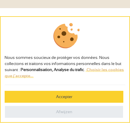
Nous sommes soucieux de protéger vos données. Nous
collectons et traitons vos informations personnelles dans le but
suivant :
Personnalisation, Analyse du trafic
.
Choisir les cookies
que j'accepte...
L’abus d’alcool est dangereux pour la santé, à consommer avec
modération.
Accepter
Gestion des cookies
Wettelijke vermeldingen
Afwijzen
Politique de confidentialité
Made in France by