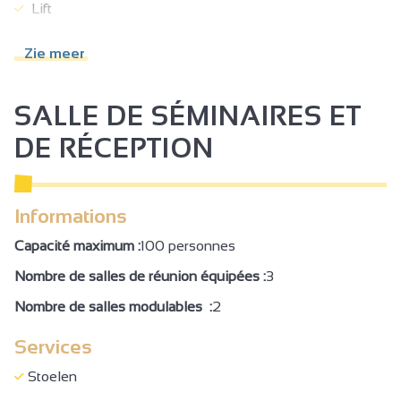
Lift
Restaurant met airconditioning
Zie meer
Televisieruimte
Restaurant
SALLE DE SÉMINAIRES ET
Jacuzzi®
DE RÉCEPTION
Spa
Hammam
Informations
Sauna
Capacité maximum :
100 personnes
Afgesloten terrein
Nombre de salles de réunion équipées :
3
Terras
Nombre de salles modulables :
2
Tuin
Services
Overdekt terras
Schaduwrijk terras
Stoelen