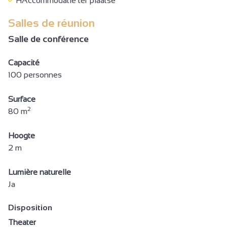
HAccommodatie ter plaatse
Cycle Repair Kit
Salles de réunion
Reserveren
Salle de conférence
Reserveren diensten
Capacité
Toegang bus
100 personnes
Massages / Modelages
Surface
Boutique
2
80 m
Halfpension
Hoogte
Volpension
2 m
Ontbijt
Banket
Lumière naturelle
Ja
Picknickmanden
Restauratie kinderen
Disposition
Theater
Eventueel verplichte consumptie