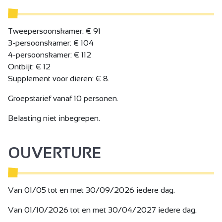
Voor totale ontspanning kunt u uzelf trakteren op de
Félicien-ervaring: cadeaubonnen om uit te kiezen, een
combinatie van gezellige avonden, gastronomische
Tweepersoonskamer: € 91
momenten en absolute ontspanning in de spa (hammam,
3-persoonskamer: € 104
jacuzzi).
4-persoonskamer: € 112
Ontbijt: € 12
Supplement voor dieren: € 8.
Groepstarief vanaf 10 personen.
Belasting niet inbegrepen.
OUVERTURE
Van 01/05 tot en met 30/09/2026 iedere dag.
Van 01/10/2026 tot en met 30/04/2027 iedere dag.