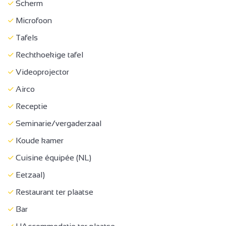
Afdak voor fiets of mountainbike
Scherm
Gesloten materiaalruimte
Microfoon
Automatische slagboom
Tafels
Parkeerplaats
Rechthoekige tafel
Parking autobussen
Videoprojector
Privé parkeerterrein
Airco
Ladestations voor elektrische voertuigen
Receptie
Laadstation voor 2 elektrische wielen
Seminarie/vergaderzaal
Huisdieren toegestaan
Koude kamer
Huisdieren mits toeslag
Cuisine équipée (NL)
Receptie
Eetzaal)
Toeristische circuits
Restaurant ter plaatse
Toeristische documentatie
Bar
Toeristeninformatie