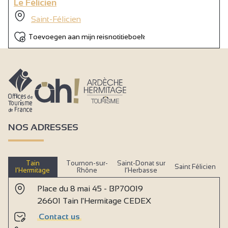
Le Félicien
Airco
Saint-Félicien
Receptie
Toevoegen aan mijn reisnotitieboek
Seminarie/vergaderzaal
Bar
NOS ADRESSES
Tain
Tournon-sur-
Saint-Donat sur
Saint Félicien
l’Hermitage
Rhône
l’Herbasse
Place du 8 mai 45 - BP70019
26601 Tain l'Hermitage CEDEX
Contact us