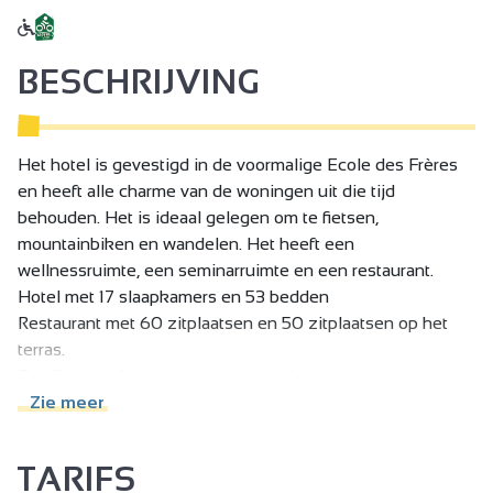
BESCHRIJVING
Het hotel is gevestigd in de voormalige Ecole des Frères
en heeft alle charme van de woningen uit die tijd
behouden. Het is ideaal gelegen om te fietsen,
mountainbiken en wandelen. Het heeft een
wellnessruimte, een seminarruimte en een restaurant.
Hotel met 17 slaapkamers en 53 bedden
Restaurant met 60 zitplaatsen en 50 zitplaatsen op het
terras.
Bar. Spa met hamam, sauna, jacuzzi.
fitnessruimte
Zie meer
Gratis wifi in het hele hotel.
Privé parkeerplaats.
TARIFS