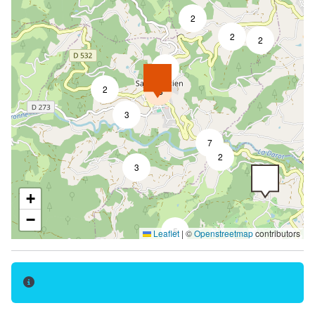
Telefoon
2
2
Wifi Internet
2
Douche
4
Privé sanitair
2
13
Aparte WC
3
Receptiepersoneel gevoelig voor de ontvangst van
7
mensen met een handicap
2
3
Aanwezigheid van pictogrammen en / of
vereenvoudigde beelden
+
Slechthorende aangepaste diensten
−
5
Leaflet
|
©
Openstreetmap
contributors
Visueel alarm met flitslicht
Magnetische lus verkrijgbaar bij de receptie
Toegankelijk voor rolstoel zonder hulp
Toegankelijk voor rolstoel met hulp