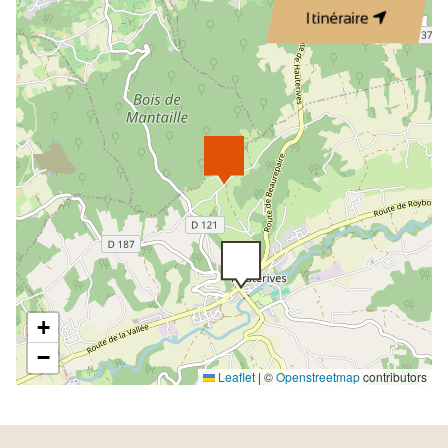
Itinéraire
+
−
Leaflet
|
©
Openstreetmap
contributors