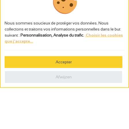
Nous sommes soucieux de protéger vos données. Nous
collectons et traitons vos informations personnelles dans le but
suivant :
Personnalisation, Analyse du trafic
.
Choisir les cookies
que j'accepte...
L’abus d’alcool est dangereux pour la santé, à consommer avec
modération.
Accepter
Gestion des cookies
Wettelijke vermeldingen
Afwijzen
Politique de confidentialité
Made in France by
Webcam
Billetterie
0
Wensenlijst
Zoeken