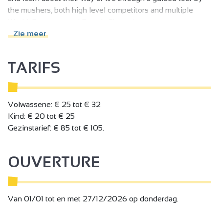
the mushers, both high level competitors and multiple
World, European and French Champions.
For the more sporty, share a sporty activity with them: cani-
Zie meer
rando (discovery or sporty formula), cani-vtt, cani-
trottinette, go-kart baptism, in the surroundings of
TARIFS
Hauterives.
In winter, come and join us in the Vercors to enjoy a dog
sledding experience, or for the more sporty, an introduction
to sled driving or skijoring.
Volwassene: € 25 tot € 32
Kind: € 20 tot € 25
Gezinstarief: € 85 tot € 105.
OUVERTURE
Van 01/01 tot en met 27/12/2026 op donderdag.