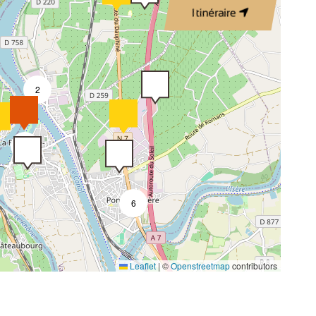
Itinéraire
2
9
6
Leaflet
|
©
Openstreetmap
contributors