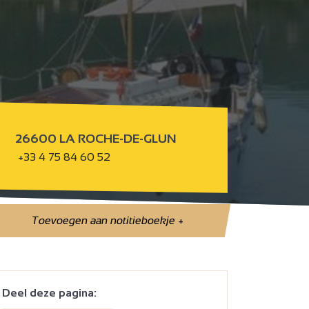
26600 LA ROCHE-DE-GLUN
+33 4 75 84 60 52
Toevoegen aan notitieboekje
+
Deel deze pagina: