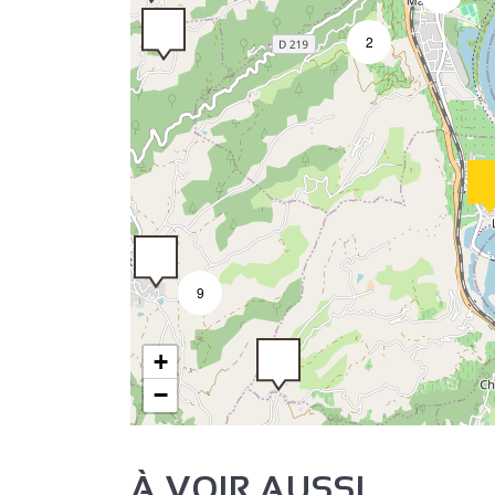
2
9
+
−
À VOIR AUSSI