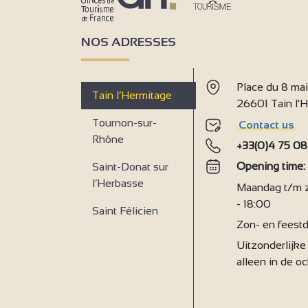
NOS ADRESSES
Place du 8 ma
Tain l’Hermitage
26601 Tain l
Tournon-sur-
Contact us
Rhône
+33(0)4 75 08
Opening time
Saint-Donat sur
l’Herbasse
Maandag t/m za
- 18:00
Saint Félicien
Zon- en feestd
Uitzonderlijke 
alleen in de o