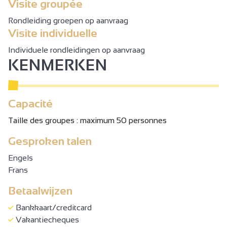
Visite groupée
(body balance, body attaxck, body Pump),
CAF....verjaardagen van kinderen, vrijgezellenfeesten,
Rondleiding groepen op aanvraag
maandelijkse entertainmentavonden....
Visite individuelle
Individuele rondleidingen op aanvraag
KENMERKEN
Capacité
Taille des groupes : maximum 50 personnes
Gesproken talen
Engels
Frans
Betaalwijzen
Bankkaart/creditcard
Vakantiecheques