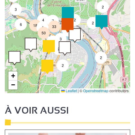
2
3
4
2
7
2
6
18
33
4
8
50
4
3
2
2
2
2
+
−
Leaflet
|
©
Openstreetmap
contributors
À VOIR AUSSI