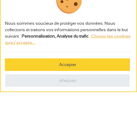
Nous sommes soucieux de protéger vos données. Nous
collectons et traitons vos informations personnelles dans le but
suivant :
Personnalisation, Analyse du trafic
.
Choisir les cookies
que j'accepte...
L’abus d’alcool est dangereux pour la santé, à consommer avec
modération.
Accepter
Gestion des cookies
Wettelijke vermeldingen
Afwijzen
Politique de confidentialité
Made in France by
Webcam
Billetterie
0
Wensenlijst
Zoeken