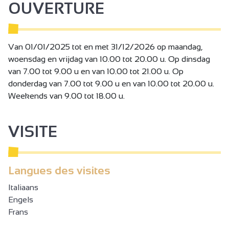
kleintjes is er een waterspeeltuin (vernevelen, sproeien,
OUVERTURE
gieten, enz.).
Op de bovenverdieping biedt Linaë een wellnessruimte
Van 01/01/2025 tot en met 31/12/2026 op maandag,
met 2 sauna's, een hamam, een spa, een theesalon met
woensdag en vrijdag van 10.00 tot 20.00 u. Op dinsdag
zelfbediening en een privésolarium. De wellnessruimte en
van 7.00 tot 9.00 u en van 10.00 tot 21.00 u. Op
de spa zijn ook toegankelijk voor mensen met beperkte
donderdag van 7.00 tot 9.00 u en van 10.00 tot 20.00 u.
mobiliteit.
Weekends van 9.00 tot 18.00 u.
De fitnessruimte omvat een fitnesszaal met ongeveer
dertig lessen per week en een cardiotrainingsruimte van
75 m2.
VISITE
De seminarruimte van 60 m² kan worden gebruikt voor
zakelijke bijeenkomsten of evenementen, en het
restaurant Vinae, dat gescheiden is van het aquacentrum,
Langues des visites
biedt ook een scala aan cateringservices.
Er worden het hele jaar door talloze activiteiten
Italiaans
aangeboden: activ'bike, aqua stand up, activ'tonic,
Engels
activ'santé, école du dos, activ'dos, activ'palmes
Frans
aquapilates, pilates, step, yoga, Les Smills fitnesslessen