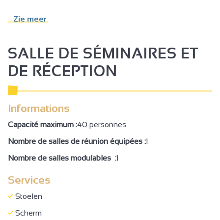
Restaurant
Zie meer
Jacuzzi®
Fitnesscentrum
SALLE DE SÉMINAIRES ET
Spa
DE RÉCEPTION
Hammam
Sauna
Informations
Solarium
Capacité maximum :
40 personnes
Parkeerplaats
Nombre de salles de réunion équipées :
1
Verhuur zaal
Nombre de salles modulables :
1
Reliefkaart, tactiel model of audioapparaat beschrijving
beschikbaar bij de receptie
Services
Toegankelijk voor rolstoel zonder hulp
Stoelen
Toegankelijk voor rolstoel met hulp
Scherm