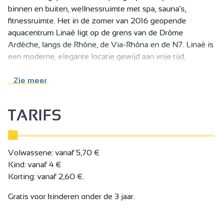
binnen en buiten, wellnessruimte met spa, sauna's,
fitnessruimte. Het in de zomer van 2016 geopende
aquacentrum Linaë ligt op de grens van de Drôme
Ardèche, langs de Rhône, de Via-Rhôna en de N7. Linaë is
een moderne, elegante locatie gewijd aan vrije tijd,
gezelligheid en ontspanning. De water-, wellness-, fitness-
en seminarruimten zijn het hele jaar door geopend, 7
Zie meer
dagen per week.
Het zwemparadijs bestaat uit een sportbad met 6 banen,
TARIFS
een duikput van 3 meter en een peuterbad van 2 meter
diep. Een activiteitenbad van 180 m² met massagestralen
en een kleine kinderglijbaan. De overdekte pentagliss
zorgt voor urenlang plezier voor jong en oud. Voor het
Volwassene: vanaf 5,70 €
comfort van de klanten heeft Linaë tribunes voor 200
Kind: vanaf 4 €
zitplaatsen en een snackbar die in de zomer geopend is.
Korting: vanaf 2,60 €.
De zwembaden zijn toegankelijk voor rolstoelgebruikers.
Gratis voor kinderen onder de 3 jaar.
Buiten bieden een groot solarium en een grasveld een
prachtig uitzicht op de heuvels en de Rhône. Voor de