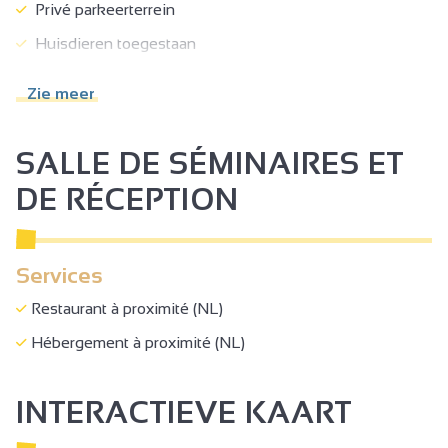
Privé parkeerterrein
Huisdieren toegestaan
Campers toegestaan
Zie meer
Toeristische documentatie
Toeristeninformatie
SALLE DE SÉMINAIRES ET
Toegang bus
DE RÉCEPTION
Boutique
Rondleiding
Services
Internationale export
Restaurant à proximité (NL)
Verkoop op de boerderij
Hébergement à proximité (NL)
Receptiepersoneel gevoelig voor de ontvangst van
mensen met een handicap
INTERACTIEVE KAART
Toegankelijk voor rolstoel zonder hulp
Toegankelijk voor rolstoel met hulp