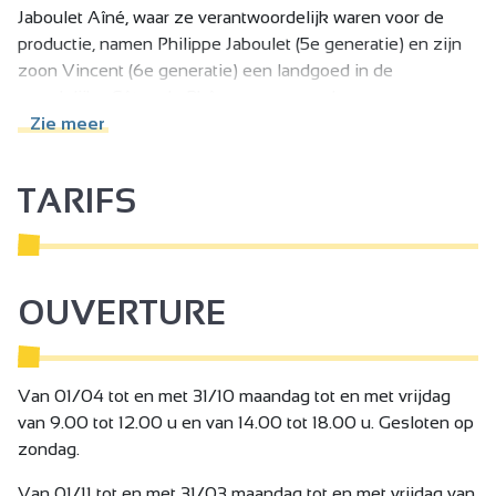
Jaboulet Aîné, waar ze verantwoordelijk waren voor de
productie, namen Philippe Jaboulet (5e generatie) en zijn
zoon Vincent (6e generatie) een landgoed in de
noordelijke Côtes du Rhône over, evenals een
familielandgoed.
Zie meer
Onafhankelijke wijnboeren
Niveau 3 gecertificeerd domein met hoge ecologische
TARIFS
waarde
OUVERTURE
Van 01/04 tot en met 31/10 maandag tot en met vrijdag
van 9.00 tot 12.00 u en van 14.00 tot 18.00 u. Gesloten op
zondag.
Van 01/11 tot en met 31/03 maandag tot en met vrijdag van