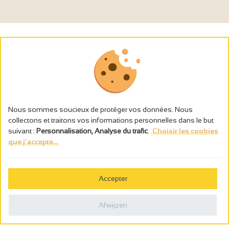
Nous sommes soucieux de protéger vos données. Nous
collectons et traitons vos informations personnelles dans le but
suivant :
Personnalisation, Analyse du trafic
.
Choisir les cookies
que j'accepte...
L’abus d’alcool est dangereux pour la santé, à consommer avec
modération.
Accepter
Gestion des cookies
Wettelijke vermeldingen
Afwijzen
Politique de confidentialité
Made in France by