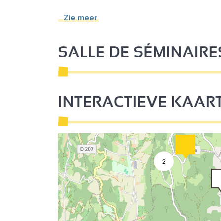
Educatieve bezoeken
Online w
Zie meer
SALLE DE SÉMINAIRE
INTERACTIEVE KAAR
4
3
2