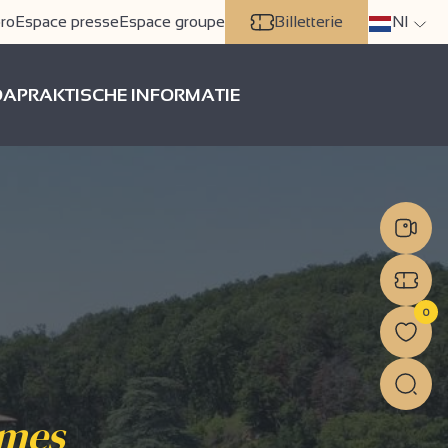
ro
Espace presse
Espace groupe
Billetterie
Nl
DA
PRAKTISCHE INFORMATIE
0
rmes