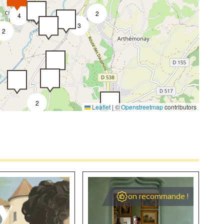
2
4
3
2
2
Leaflet
|
©
Openstreetmap
contributors
on recommande !