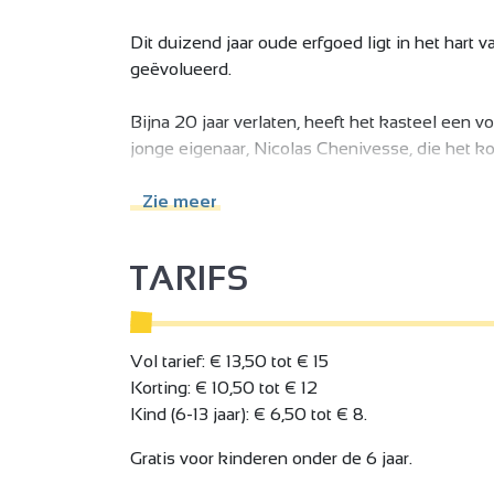
Dit duizend jaar oude erfgoed ligt in het har
geëvolueerd.
Bijna 20 jaar verlaten, heeft het kasteel een 
jonge eigenaar, Nicolas Chenivesse, die het koc
Charmes is geen museum, maar een privékastee
Zie meer
TARIFS
Vol tarief: € 13,50 tot € 15
Korting: € 10,50 tot € 12
Kind (6-13 jaar): € 6,50 tot € 8.
Gratis voor kinderen onder de 6 jaar.