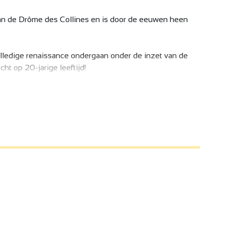
t van de Drôme des Collines en is door de eeuwen heen
volledige renaissance ondergaan onder de inzet van de
ht op 20-jarige leeftijd!
l dat het hele jaar door bewoond wordt.