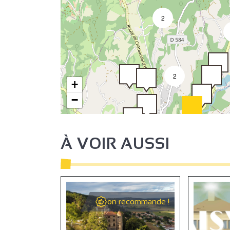
2
4
2
+
−
3
16
À VOIR AUSSI
on recommande !