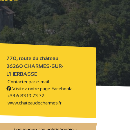
770, route du château
26260 CHARMES-SUR-
L'HERBASSE
Contacter par e-mail
Visitez notre page Facebook
+33 6 83 19 73 72
www.chateaudecharmes.fr
Toevoegen aan notitieboekje
+