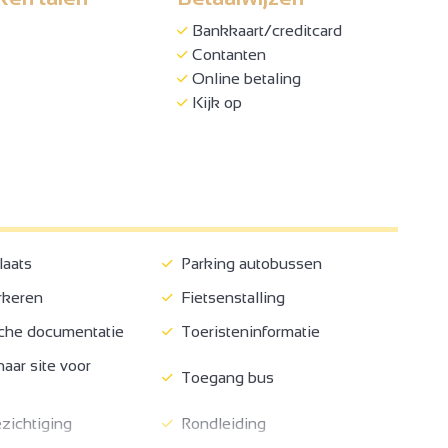
Bankkaart/creditcard
Contanten
Online betaling
Kijk op
aats
Parking autobussen
rkeren
Fietsenstalling
che documentatie
Toeristeninformatie
aar site voor
Toegang bus
ichtiging
Rondleiding