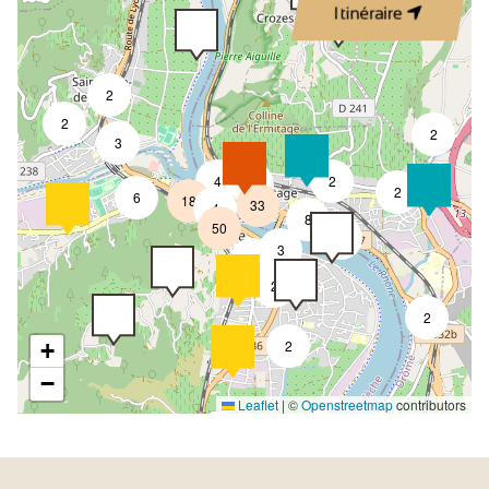
Itinéraire
2
2
2
3
4
2
7
2
6
18
33
4
8
50
4
3
2
2
2
2
+
−
Leaflet
|
©
Openstreetmap
contributors