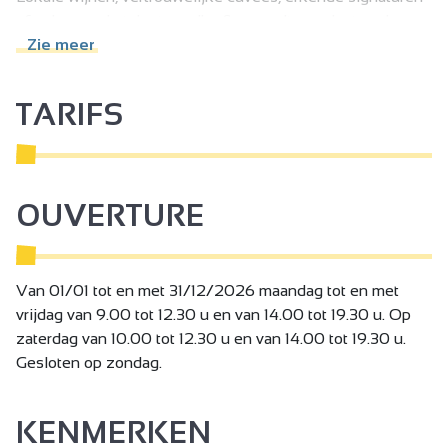
of opkomende talenten: elke fles wordt geselecteerd op
zijn evenwicht, zijn karakter en zijn betekenis.
Zie meer
La Compagnie de l'Hermitage richt zich zowel tot de
nieuwsgierige als de gepassioneerde wijnliefhebber, met
TARIFS
de constante wens om advies te geven en onze kennis
van wijn te delen.
OUVERTURE
Van 01/01 tot en met 31/12/2026 maandag tot en met
vrijdag van 9.00 tot 12.30 u en van 14.00 tot 19.30 u. Op
zaterdag van 10.00 tot 12.30 u en van 14.00 tot 19.30 u.
Gesloten op zondag.
KENMERKEN