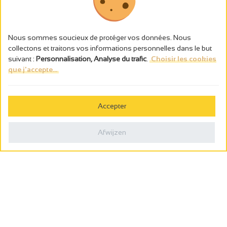
Nous sommes soucieux de protéger vos données. Nous
collectons et traitons vos informations personnelles dans le but
suivant :
Personnalisation, Analyse du trafic
.
Choisir les cookies
que j'accepte...
L’abus d’alcool est dangereux pour la santé, à consommer avec
modération.
Accepter
Gestion des cookies
Wettelijke vermeldingen
Afwijzen
Politique de confidentialité
Made in France by
Webcam
Billetterie
0
Wensenlijst
Zoeken