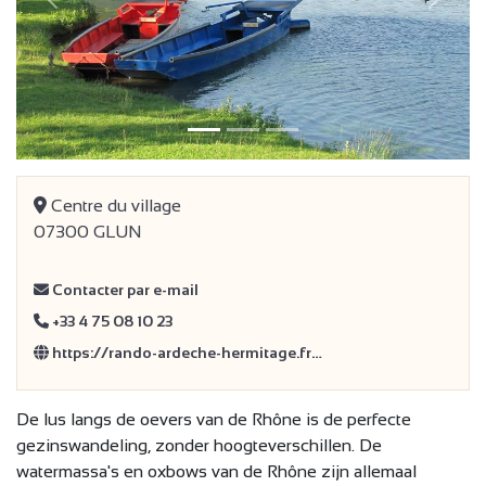
Vorige
Volge
Centre du village
07300 GLUN
Contacter par e-mail
+33 4 75 08 10 23
https://rando-ardeche-hermitage.fr…
De lus langs de oevers van de Rhône is de perfecte
gezinswandeling, zonder hoogteverschillen. De
watermassa's en oxbows van de Rhône zijn allemaal