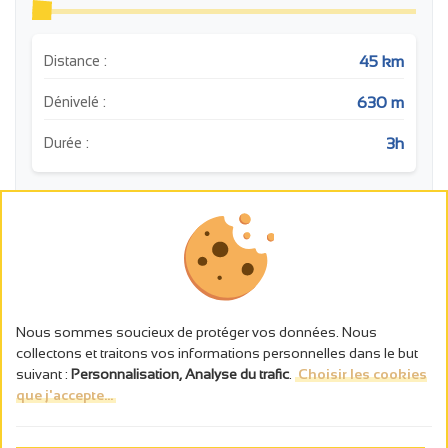
45 km
Distance :
630 m
Dénivelé :
3h
Durée :
m
Nous sommes soucieux de protéger vos données. Nous
collectons et traitons vos informations personnelles dans le but
suivant :
Personnalisation, Analyse du trafic
.
Choisir les cookies
que j'accepte...
0
10
20
30
40
km